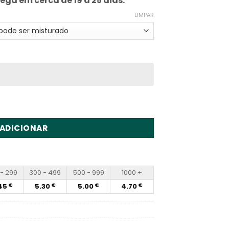
rega em cerca de 19 a 25 dias.
LIMPAR
tal 20000 Disposable Vape Wholesale
ADICIONAR
- 299
300 - 499
500 - 999
1000 +
45
5.30
5.00
4.70
€
€
€
€