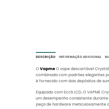
DESCRIÇÃO
INFORMAÇÃO ADICIONAL
M
O
Vapme
O vape descartável Crystal
combinada com padrões elegantes par
é fornecido com
dois depósitos de su
Equipado com
Ecrã LCD
, O VAPME Crys
um desempenho consistente durante to
peça de hardware meticulosamente co