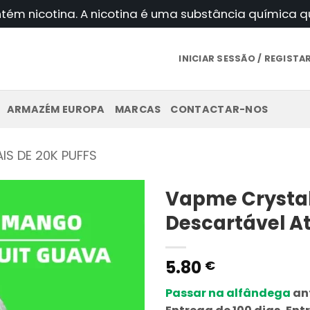
ntém nicotina. A nicotina é uma substância química
INICIAR SESSÃO / REGIST
ARMAZÉM EUROPA
MARCAS
CONTACTAR-NOS
IS DE 20K PUFFS
Vapme Crysta
Descartável A
5.80
€
Passar na alfândega
ant