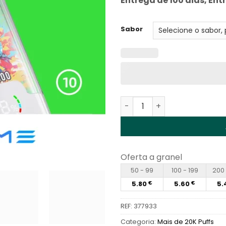
Entrega de 100 dias, Ent
Sabor
Quantidade de Vapme Crys
Oferta a granel
50 - 99
100 - 199
200 
5.80
5.60
5.
€
€
REF:
377933
Categoria:
Mais de 20K Puffs