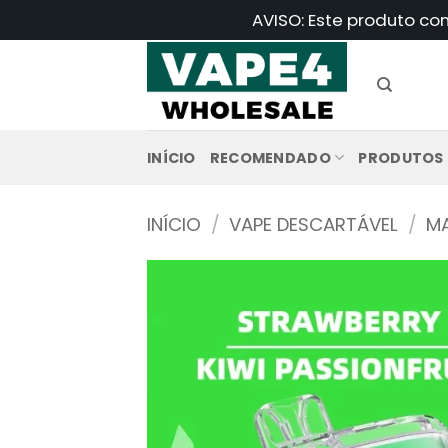
Saltar
AVISO: Este produto co
para
o
conteúdo
INÍCIO
RECOMENDADO
PRODUTOS
INÍCIO
/
VAPE DESCARTÁVEL
/
MA