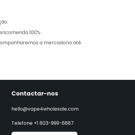
ção.
a encomenda 100%.
acompanharemos a mercadoria até
Contactar-nos
hello@vape4wholesale.com
Telefone +1 803-999-6887