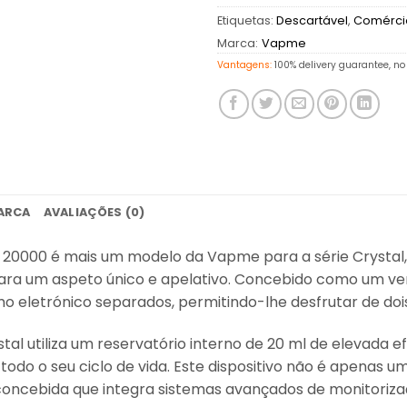
Etiquetas:
Descartável
,
Comércio
Marca:
Vapme
Vantagens:
100% delivery guarantee, no 
ARCA
AVALIAÇÕES (0)
 20000 é mais um modelo da Vapme para a série Crystal
a um aspeto único e apelativo. Concebido como um verd
mo eletrónico separados
, permitindo-lhe desfrutar de do
tal utiliza um reservatório interno de 20 ml de elevada e
do o seu ciclo de vida. Este dispositivo não é apenas
ncebida que integra sistemas avançados de monitoriza