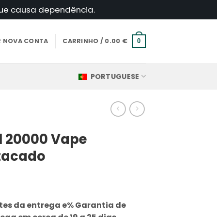
 que causa dependência.
AR NOVA CONTA
CARRINHO /
0.00
€
0
PORTUGUESE
l 20000 Vape
tacado
es da entrega e% Garantia de