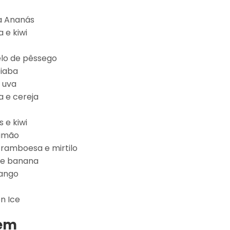
a Ananás
 e kiwi
lo de pêssego
oiaba
o uva
a e cereja
 e kiwi
limão
 framboesa e mirtilo
de banana
rango
n Ice
gem