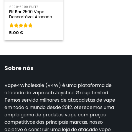
2000~3000 PUFFS
Elf Bar 2500 Vape
Descartável Atacado
Classificado
5.00
€
como
5
em
5
Sobre nós
Vape4Wholesale (V4W) é uma plataforma de
atacado de vape sob Joystine Group Limited.
Temos servido milhares de atacadistas de vape
em todo o mundo desde 2012. oferecemos uma
ampla gama de produtos vape com preços
competitivos das principais marcas. nosso
objetivo é construir uma loja de atacado vape