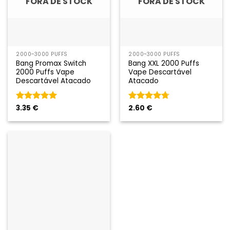
FORA DE STOCK
FORA DE STOCK
2000~3000 PUFFS
2000~3000 PUFFS
Bang Promax Switch
Bang XXL 2000 Puffs
2000 Puffs Vape
Vape Descartável
Descartável Atacado
Atacado
Classificado
3.35
€
Classificado
2.60
€
como
5
em
como
4.67
5
em 5