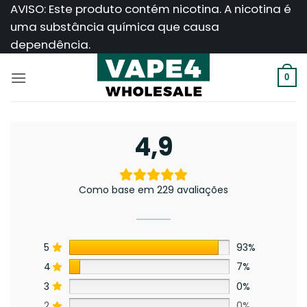
Saltar
AVISO: Este produto contém nicotina. A nicotina é
para
uma substância química que causa
o
dependência.
conteúdo
0
4,9
Como base em 229 avaliações
5
93%
4
7%
3
0%
2
0%