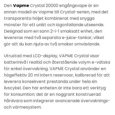
Den
Vapme
Crystal 20000 engångsvape är en
annan modell av Vapme till Crystal-serien, med det
transparenta höljet kombinerat med snygga
mönster för ett unikt och iögonfallande utseende.
Designad som en sann 2-i-1 smaksatt enhet, den
levereras med
två separata e-juice-tankar
, vilket
gör att du kan njuta av två smaker omväxlande.
Utrustad med
LCD-display
, VAPME Crystal visar
batterinivå i realtid och återstående volym e-vätska
för enkel övervakning. VAPME Crystal använder en
högeffektiv 20 ml intern reservoar, kalibrerad för att
leverera konsekvent prestanda under hela sin
livscykel. Den här enheten är inte bara ett verktyg
för konsumtion; det är en noggrant konstruerad
hårdvara som integrerar avancerade övervaknings-
och värmesystem.