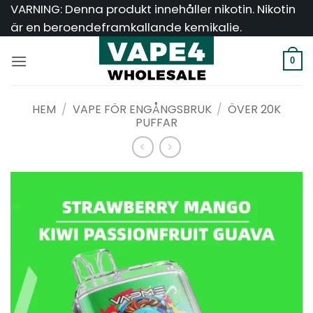
Hoppa
VARNING: Denna produkt innehåller nikotin. Nikotin
till
är en beroendeframkallande kemikalie.
innehåll
0
HEM
/
VAPE FÖR ENGÅNGSBRUK
/
ÖVER 20K
PUFFAR