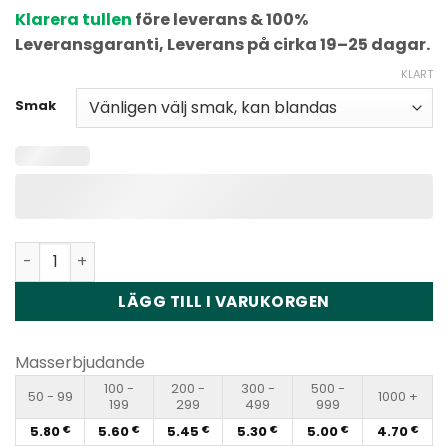
Klarera tullen
före leverans & 100%
Leveransgaranti, Leverans på cirka 19–25 dagar.
KLART
Smak
Vapme Crystal 20000 Disposable Vape Wholesale kvanti
LÄGG TILL I VARUKORGEN
Masserbjudande
100 -
200 -
300 -
500 -
50 - 99
1000 +
199
299
499
999
5.80
5.60
5.45
5.30
5.00
4.70
€
€
€
€
€
€