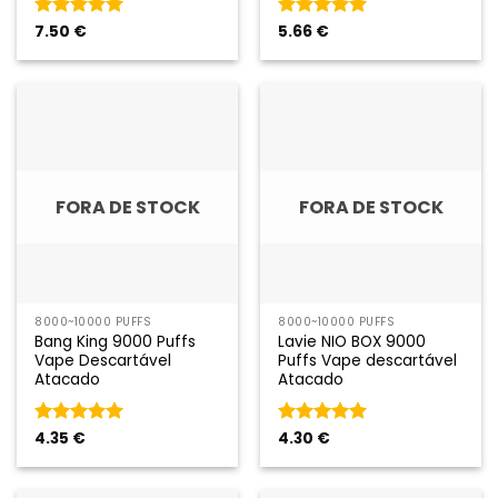
Classificado
7.50
€
Classificado
5.66
€
como
5
em
como
5
em
5
5
FORA DE STOCK
FORA DE STOCK
8000~10000 PUFFS
8000~10000 PUFFS
Bang King 9000 Puffs
Lavie NIO BOX 9000
Vape Descartável
Puffs Vape descartável
Atacado
Atacado
Classificado
4.35
€
Classificado
4.30
€
como
5
em
como
5
em
5
5