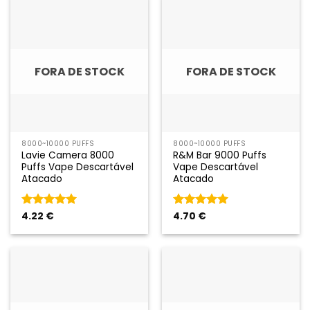
FORA DE STOCK
FORA DE STOCK
8000~10000 PUFFS
8000~10000 PUFFS
Lavie Camera 8000
R&M Bar 9000 Puffs
Puffs Vape Descartável
Vape Descartável
Atacado
Atacado
Classificado
4.22
€
Classificado
4.70
€
como
5
em
como
5
em
5
5