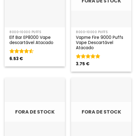
FORA DE STOCK
8000~10000 PUFFS
8000~10000 PUFFS
Elf Bar EP8000 Vape
Vapme Fire 9000 Puffs
descartável Atacado
Vape Descartável
Atacado
Classificado
6.53
€
como
4.5
Classificado
3.75
€
em 5
como
5
em
5
FORA DE STOCK
FORA DE STOCK