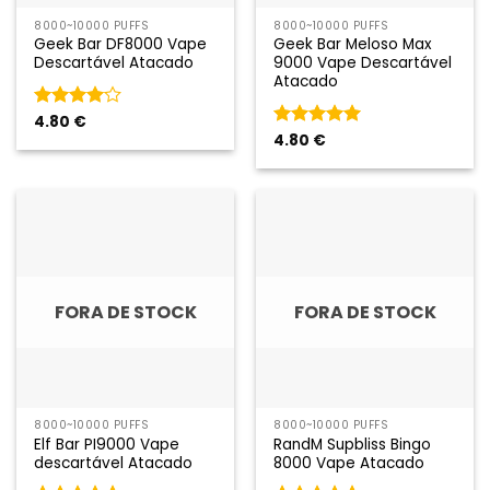
8000~10000 PUFFS
8000~10000 PUFFS
Geek Bar DF8000 Vape
Geek Bar Meloso Max
Descartável Atacado
9000 Vape Descartável
Atacado
Classificado
4.80
€
como
4
Classificado
4.80
€
em 5
como
5
em
5
FORA DE STOCK
FORA DE STOCK
8000~10000 PUFFS
8000~10000 PUFFS
Elf Bar PI9000 Vape
RandM Supbliss Bingo
descartável Atacado
8000 Vape Atacado