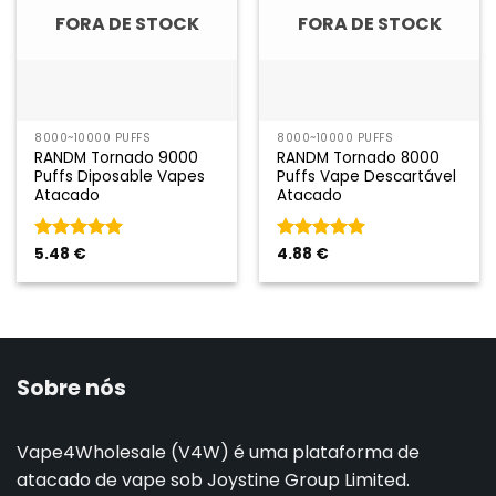
FORA DE STOCK
FORA DE STOCK
8000~10000 PUFFS
8000~10000 PUFFS
RANDM Tornado 9000
RANDM Tornado 8000
Puffs Diposable Vapes
Puffs Vape Descartável
Atacado
Atacado
Classificado
5.48
€
Classificado
4.88
€
como
5
em
como
5
em
5
5
Sobre nós
Vape4Wholesale (V4W) é uma plataforma de
atacado de vape sob Joystine Group Limited.