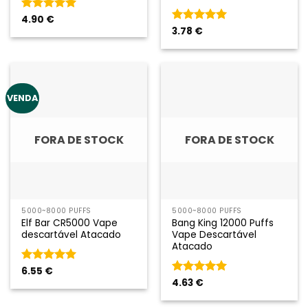
Classificado
4.90
€
como
5
em
Classificado
3.78
€
5
como
5
em
5
VENDA
FORA DE STOCK
FORA DE STOCK
5000~8000 PUFFS
5000~8000 PUFFS
Elf Bar CR5000 Vape
Bang King 12000 Puffs
descartável Atacado
Vape Descartável
Atacado
Classificado
6.55
€
como
5
em
Classificado
4.63
€
5
como
5
em
5