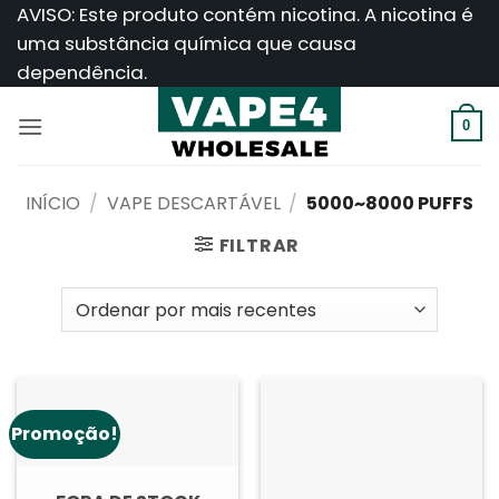
Saltar
AVISO: Este produto contém nicotina. A nicotina é
para
uma substância química que causa
o
dependência.
conteúdo
0
INÍCIO
/
VAPE DESCARTÁVEL
/
5000~8000 PUFFS
FILTRAR
Promoção!