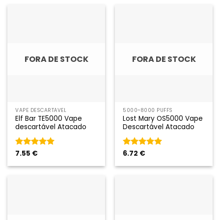
FORA DE STOCK
FORA DE STOCK
VAPE DESCARTÁVEL
5000~8000 PUFFS
Elf Bar TE5000 Vape
Lost Mary OS5000 Vape
descartável Atacado
Descartável Atacado
Classificado
7.55
€
Classificado
6.72
€
como
5
em
como
5
em
5
5