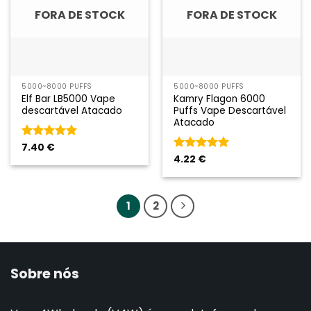
FORA DE STOCK
FORA DE STOCK
5000~8000 PUFFS
5000~8000 PUFFS
Elf Bar LB5000 Vape
Kamry Flagon 6000
descartável Atacado
Puffs Vape Descartável
Atacado
Classificado
7.40
€
como
5
em
Classificado
4.22
€
5
como
5
em
5
1
2
Sobre nós