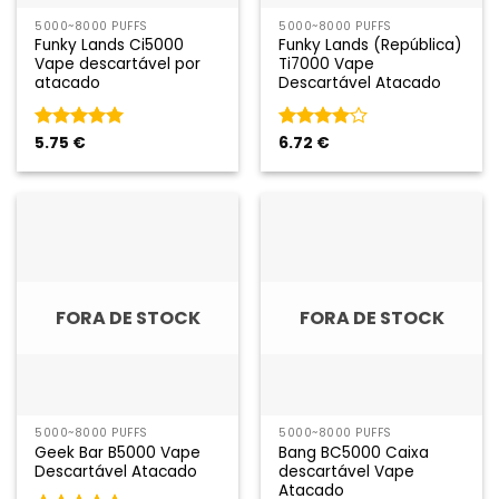
5000~8000 PUFFS
5000~8000 PUFFS
Funky Lands Ci5000
Funky Lands (República)
Vape descartável por
Ti7000 Vape
atacado
Descartável Atacado
Classificado
5.75
€
Classificado
6.72
€
como
5
em
como
4
5
em 5
FORA DE STOCK
FORA DE STOCK
5000~8000 PUFFS
5000~8000 PUFFS
Geek Bar B5000 Vape
Bang BC5000 Caixa
Descartável Atacado
descartável Vape
Atacado