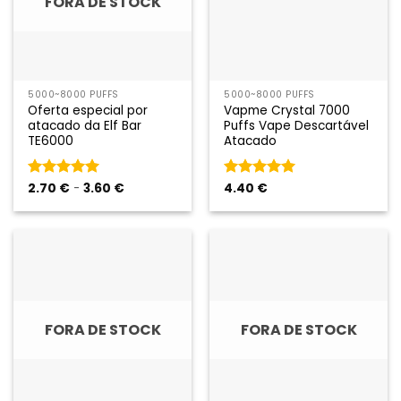
FORA DE STOCK
5000~8000 PUFFS
5000~8000 PUFFS
Oferta especial por
Vapme Crystal 7000
atacado da Elf Bar
Puffs Vape Descartável
TE6000
Atacado
Gama
Classificado
2.70
€
-
3.60
€
Classificado
4.40
€
de
como
5
em
como
5
em
preços:
5
5
2.70 €
a
3.60 €
FORA DE STOCK
FORA DE STOCK