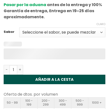
Pasar por la aduana
antes de la entrega y 100%
Garantía de entrega, Entrega en 19~25 días
aproximadamente.
CLARO
Sabor
Cantidad Vapme Crystal 20000 Disposable Vape Wholes
AÑADIR A LA CESTA
Oferta de dtos. por volumen
100 -
200 -
300 -
500 -
50 - 99
1000 +
199
299
499
999