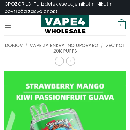
Skoči
OPOZORILO: Ta izdelek vsebuje nikotin. Nikotin
na
povzroča zasvojenost.
vsebino
0
DOMOV
/
VAPE ZA ENKRATNO UPORABO
/
VEČ KOT
20K PUFFS