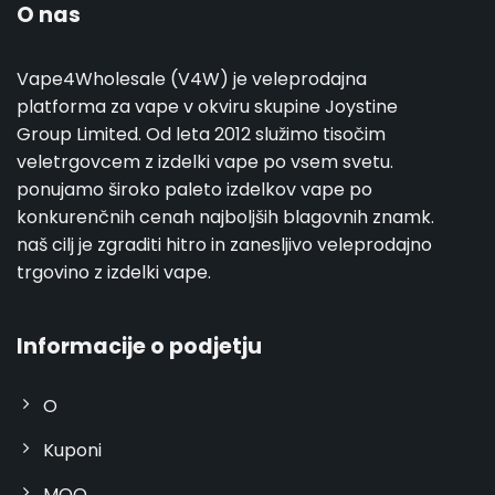
O nas
Vape4Wholesale (V4W) je veleprodajna
platforma za vape v okviru skupine Joystine
Group Limited. Od leta 2012 služimo tisočim
veletrgovcem z izdelki vape po vsem svetu.
ponujamo široko paleto izdelkov vape po
konkurenčnih cenah najboljših blagovnih znamk.
naš cilj je zgraditi hitro in zanesljivo veleprodajno
trgovino z izdelki vape.
Informacije o podjetju
O
Kuponi
MOQ