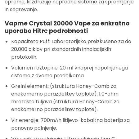
opreme, ki združuje napredne sisteme za spremljanje
in segrevanje.
Vapme Crystal 20000 Vape za enkratno
uporabo Hitre podrobnosti
Kapaciteta Puff: Laboratorijsko preizkušeno za do
20.000 ciklov pri standardnih inhalacijskih
protokolih.
Volumen raztopine: 20 ml vnaprej napolnjenega
sistema z dvema predelkoma.
Grelni element: (struktura Honey-Comb za
enakomerno porazdelitev toplote): 1,0-ohm
mrežasta tuljava (struktura Honey-Comb za
enakomerno porazdelitev toplote).
Vir energije: 700mAh litijevo-kobaltna baterija za
ponovno polnjenje.
Vmesnik za polnjenje: Hitro polnjenje tipa C