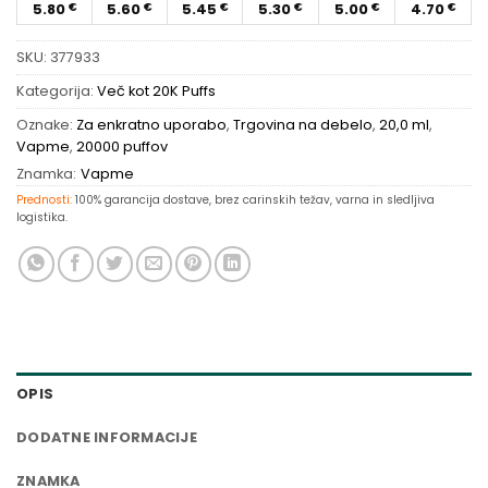
5.80
5.60
5.45
5.30
5.00
4.70
€
€
€
€
€
€
SKU:
377933
Kategorija:
Več kot 20K Puffs
Oznake:
Za enkratno uporabo
,
Trgovina na debelo
,
20,0 ml
,
Vapme
,
20000 puffov
Znamka:
Vapme
Prednosti:
100% garancija dostave, brez carinskih težav, varna in sledljiva
logistika.
OPIS
DODATNE INFORMACIJE
ZNAMKA