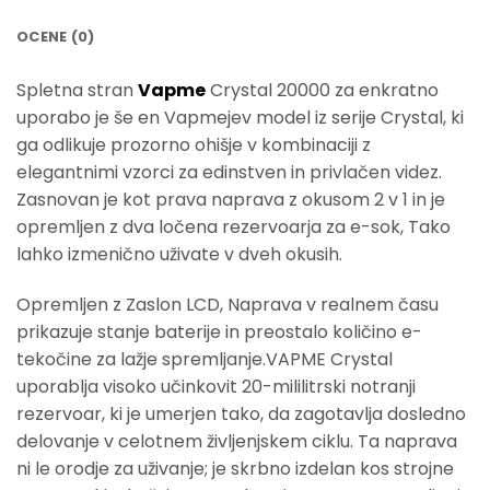
OCENE (0)
Spletna stran
Vapme
Crystal 20000 za enkratno
uporabo je še en Vapmejev model iz serije Crystal, ki
ga odlikuje prozorno ohišje v kombinaciji z
elegantnimi vzorci za edinstven in privlačen videz.
Zasnovan je kot prava naprava z okusom 2 v 1 in je
opremljen z
dva ločena rezervoarja za e-sok
, Tako
lahko izmenično uživate v dveh okusih.
Opremljen z
Zaslon LCD
, Naprava v realnem času
prikazuje stanje baterije in preostalo količino e-
tekočine za lažje spremljanje.VAPME Crystal
uporablja visoko učinkovit 20-mililitrski notranji
rezervoar, ki je umerjen tako, da zagotavlja dosledno
delovanje v celotnem življenjskem ciklu. Ta naprava
ni le orodje za uživanje; je skrbno izdelan kos strojne