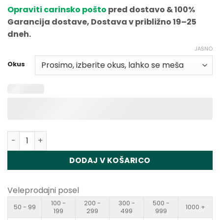
Opraviti carinsko pošto
pred dostavo & 100%
Garancija dostave, Dostava v približno 19–25
dneh.
JASNO
Okus
Količina Vapme Crystal 20000 Disposable Vape Wholesa
DODAJ V KOŠARICO
Veleprodajni posel
100 -
200 -
300 -
500 -
50 - 99
1000 +
199
299
499
999