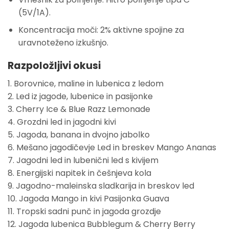
(5V/1A).
Koncentracija moči: 2% aktivne spojine za
uravnoteženo izkušnjo.
Razpoložljivi okusi
1. Borovnice, maline in lubenica z ledom
2. Led iz jagode, lubenice in pasijonke
3. Cherry Ice & Blue Razz Lemonade
4. Grozdni led in jagodni kivi
5. Jagoda, banana in dvojno jabolko
6. Mešano jagodičevje Led in breskev Mango Ananas
7. Jagodni led in lubenični led s kivijem
8. Energijski napitek in češnjeva kola
9. Jagodno-maleinska sladkarija in breskov led
10. Jagoda Mango in kivi Pasijonka Guava
11. Tropski sadni punč in jagoda grozdje
12. Jagoda lubenica Bubblegum & Cherry Berry