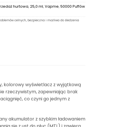
rzedaż hurtowa
,
25,0 ml
,
Vapme
,
50000 Puffów
oblemów celnych, bezpieczna i możliwa do śledzenia
ny, kolorowy wyświetlacz z wyjątkową
sie rzeczywistym, zapewniając brak
aciągnięć, co czyni go jednym z
owany akumulator z szybkim ładowaniem
ia się z ust do płuc (MTL) i zawiera