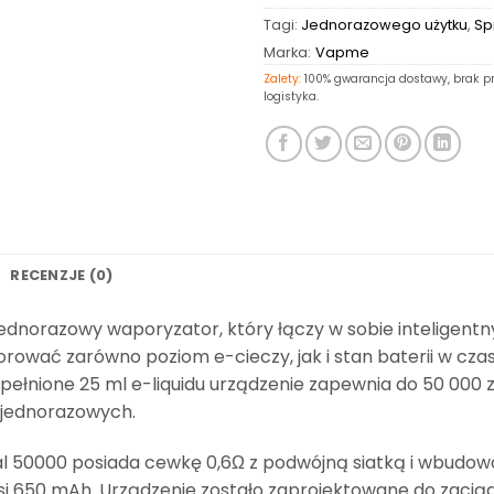
Tagi:
Jednorazowego użytku
,
Sp
Marka:
Vapme
Zalety:
100% gwarancja dostawy, brak pr
logistyka.
RECENZJE (0)
 jednorazowy waporyzator, który łączy w sobie inteligent
rować zarówno poziom e-cieczy, jak i stan baterii w cza
ełnione 25 ml e-liquidu urządzenie zapewnia do 50 000 z
 jednorazowych.
tal 50000 posiada cewkę 0,6Ω z podwójną siatką i wbud
 650 mAh. Urządzenie zostało zaprojektowane do zaciągan