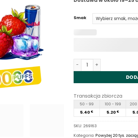
Dostawa w około 19–25 d
Smak
Ilość Vapme Digital 50000
DOD
Transakcja zbiorcza
50 - 99
100 - 199
200 
5.40
5.20
5.
€
€
SKU:
269163
Kategoria:
Powyżej 20 tys. zacią