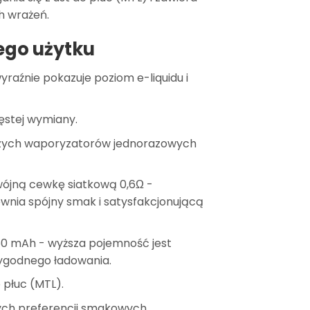
h wrażeń.
ego użytku
yraźnie pokazuje poziom e-liquidu i
ęstej wymiany.
alszych waporyzatorów jednorazowych
wójną cewkę siatkową 0,6Ω -
pewnia spójny smak i satysfakcjonującą
50 mAh - wyższa pojemność jest
wygodnego ładowania.
 płuc (MTL).
ch preferencji smakowych.