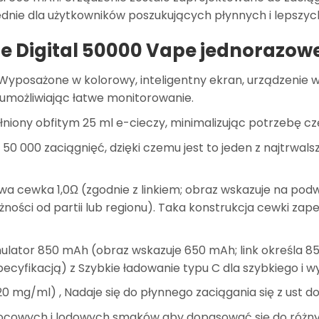
ednie dla użytkowników poszukujących płynnych i lepszyc
 Digital 50000 Vape jednorazow
 Wyposażone w kolorowy, inteligentny ekran, urządzenie w
 umożliwiając łatwe monitorowanie.
łniony obfitym
25 ml
e-cieczy, minimalizując potrzebę cz
 50 000 zaciągnięć
, dzięki czemu jest to jeden z najtrw
wa cewka 1,0Ω
(zgodnie z linkiem; obraz wskazuje na pod
żności od partii lub regionu). Taka konstrukcja cewki za
ulator 850 mAh
(obraz wskazuje 650 mAh; link określa 8
ecyfikacją) z
Szybkie ładowanie typu C
dla szybkiego i 
(20 mg/ml)
, Nadaje się do płynnego zaciągania się z ust do
ocowych i lodowych smaków
aby dopasować się do różny