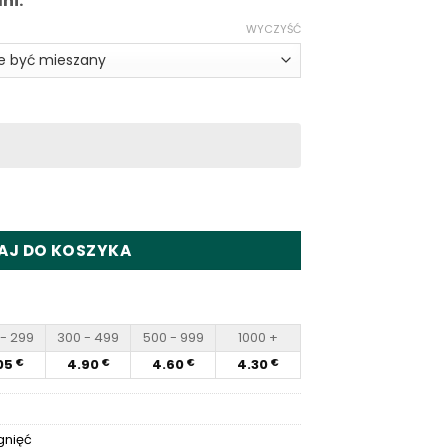
ni.
WYCZYŚĆ
 Disposable Vape Wholesale
AJ DO KOSZYKA
- 299
300 - 499
500 - 999
1000 +
05
4.90
4.60
4.30
€
€
€
€
gnięć