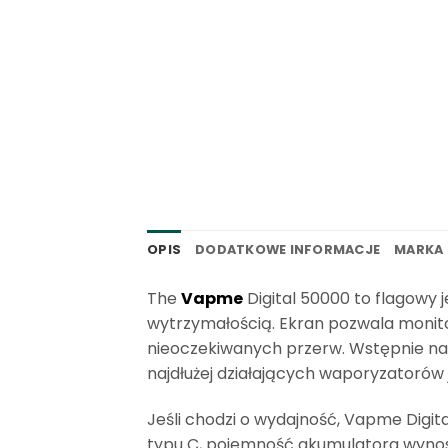
OPIS
DODATKOWE INFORMACJE
MARKA
The
Vapme
Digital 50000 to flagowy
wytrzymałością. Ekran pozwala monito
nieoczekiwanych przerw. Wstępnie nap
najdłużej działających waporyzatorów
Jeśli chodzi o wydajność, Vapme Digi
typu C, pojemność akumulatora wynosi