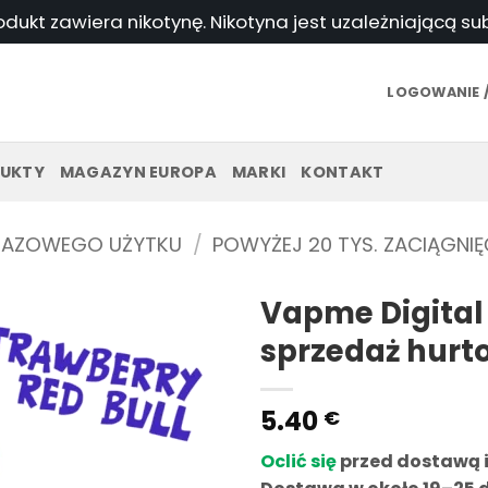
odukt zawiera nikotynę. Nikotyna jest uzależniającą s
LOGOWANIE /
UKTY
MAGAZYN EUROPA
MARKI
KONTAKT
RAZOWEGO UŻYTKU
/
POWYŻEJ 20 TYS. ZACIĄGNIĘ
Vapme Digita
sprzedaż hur
5.40
€
Oclić się
przed dostawą 