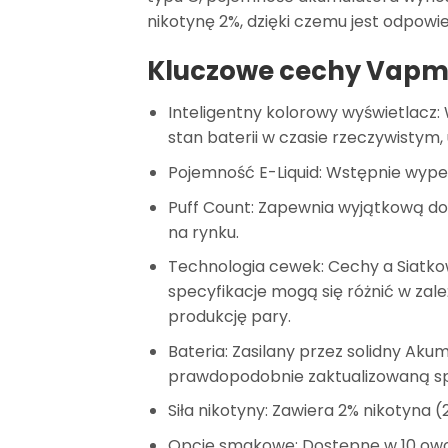
nikotynę 2%, dzięki czemu jest odpowi
Kluczowe cechy Vapme
Inteligentny kolorowy wyświetlacz
:
stan baterii w czasie rzeczywistym,
Pojemność E-Liquid
: Wstępnie wype
Puff Count
: Zapewnia wyjątkową
do
na rynku.
Technologia cewek
: Cechy a
Siatko
specyfikacje mogą się różnić w zale
produkcję pary.
Bateria
: Zasilany przez solidny
Akum
prawdopodobnie zaktualizowaną sp
Siła nikotyny
: Zawiera
2% nikotyna 
Opcje smakowe
: Dostępne w
10 ow