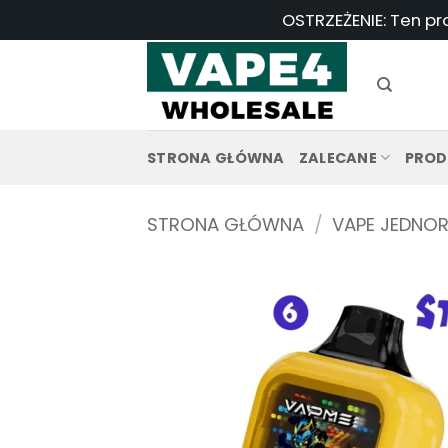
Przejdź
OSTRZEŻENIE: Ten pr
do
treści
STRONA GŁÓWNA
ZALECANE
PROD
STRONA GŁÓWNA
/
VAPE JEDNO