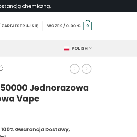
ubstancją chemiczną.
 ZAREJESTRUJ SIĘ
WÓZEK /
0.00
€
0
POLISH
Ć
l 50000 Jednorazowa
towa Vape
i 100% Gwarancja Dostawy,