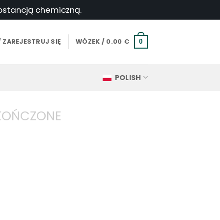
ubstancją chemiczną.
 ZAREJESTRUJ SIĘ
WÓZEK /
0.00
€
0
POLISH
AKOŃCZONE