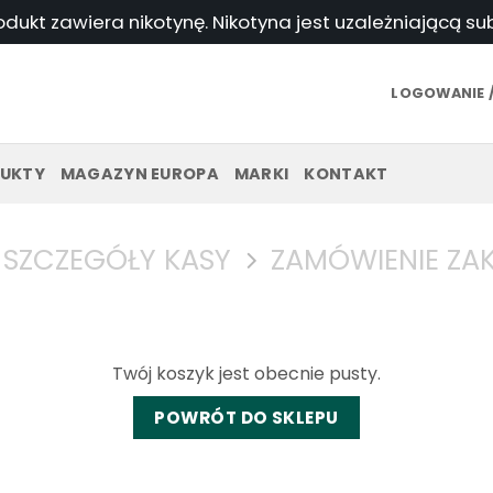
odukt zawiera nikotynę. Nikotyna jest uzależniającą s
LOGOWANIE /
UKTY
MAGAZYN EUROPA
MARKI
KONTAKT
SZCZEGÓŁY KASY
ZAMÓWIENIE Z
Twój koszyk jest obecnie pusty.
POWRÓT DO SKLEPU