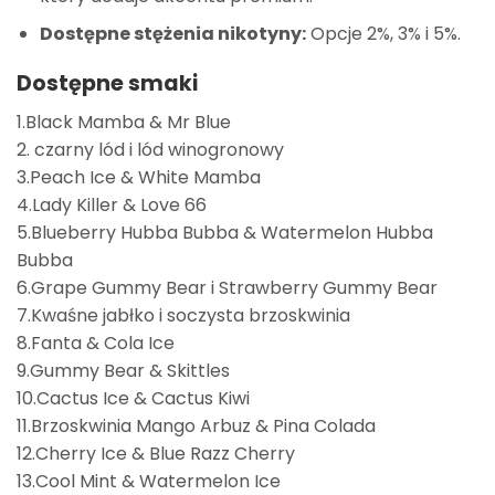
Dostępne stężenia nikotyny:
Opcje 2%, 3% i 5%.
Dostępne smaki
1.Black Mamba & Mr Blue
2. czarny lód i lód winogronowy
3.Peach Ice & White Mamba
4.Lady Killer & Love 66
5.Blueberry Hubba Bubba & Watermelon Hubba
Bubba
6.Grape Gummy Bear i Strawberry Gummy Bear
7.Kwaśne jabłko i soczysta brzoskwinia
8.Fanta & Cola Ice
9.Gummy Bear & Skittles
10.Cactus Ice & Cactus Kiwi
11.Brzoskwinia Mango Arbuz & Pina Colada
12.Cherry Ice & Blue Razz Cherry
13.Cool Mint & Watermelon Ice