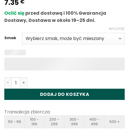
7.35
€
Oclić się
przed dostawą i 100% Gwarancja
Dostawy, Dostawa w około 19–25 dni.
WYCZYŚĆ
Smak
Ilość Fumot ECO 2in1 50K Puffs Disposable Vape Wholesa
DODAJ DO KOSZYKA
Transakcja zbiorcza
100 -
200 -
300 -
400 -
50 - 99
500 +
199
299
399
499