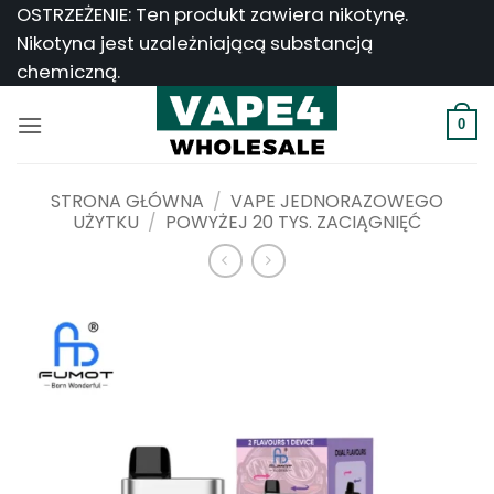
Przejdź
OSTRZEŻENIE: Ten produkt zawiera nikotynę.
do
Nikotyna jest uzależniającą substancją
treści
chemiczną.
0
STRONA GŁÓWNA
/
VAPE JEDNORAZOWEGO
UŻYTKU
/
POWYŻEJ 20 TYS. ZACIĄGNIĘĆ