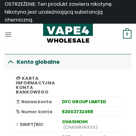
Przejdź
OSTRZEŻENIE: Ten produkt zawiera nikotynę.
do
Nikotyna jest uzależniającą substancją
treści
chemiczną.
0
Konto globalne
💳
KARTA
INFORMACYJNA
KONTA
BANKOWEGO
🧾
Nazwa konta
DFC GROUP LIMITED
🔢
Numer konta
63003732458
CHASHKHH
⚡
SWIFT/BIC
(CHASHKHHXXX)