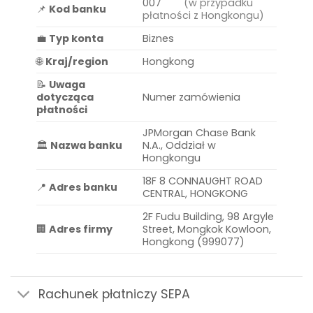
007
(w przypadku
📌
Kod banku
płatności z Hongkongu)
💼
Typ konta
Biznes
🌐
Kraj/region
Hongkong
📝
Uwaga
dotycząca
Numer zamówienia
płatności
JPMorgan Chase Bank
🏛️
Nazwa banku
N.A., Oddział w
Hongkongu
18F 8 CONNAUGHT ROAD
📍
Adres banku
CENTRAL, HONGKONG
2F Fudu Building, 98 Argyle
🏢
Adres firmy
Street, Mongkok Kowloon,
Hongkong (999077)
Rachunek płatniczy SEPA