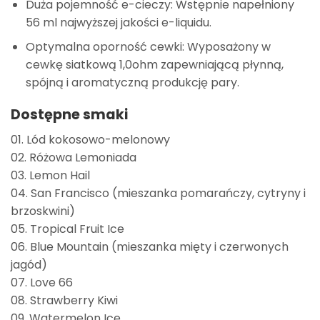
Duża pojemność e-cieczy: Wstępnie napełniony
56 ml najwyższej jakości e-liquidu.
Optymalna oporność cewki: Wyposażony w
cewkę siatkową 1,0ohm zapewniającą płynną,
spójną i aromatyczną produkcję pary.
Dostępne smaki
01. Lód kokosowo-melonowy
02. Różowa Lemoniada
03. Lemon Hail
04. San Francisco (mieszanka pomarańczy, cytryny i
brzoskwini)
05. Tropical Fruit Ice
06. Blue Mountain (mieszanka mięty i czerwonych
jagód)
07. Love 66
08. Strawberry Kiwi
09. Watermelon Ice