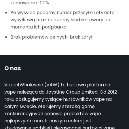
zamówienie 100%.
Po wysyłce podamy numer przesyłki i etykietę
wysyłkową oraz będziemy śledzić towary do
momentu ich podpisania.
Brak problemów celnych, brak taryf
O nas
Vape4Wholesale (V4W) to hurtowa platforma
vape należąca do Joystine Group Limited. Od 2012
roku obsługujemy tysiące hurtowników vape na
całym świecie. oferujemy szeroką gamę
konkurencyjnych cenowo produktów vape
najlepszych marek. naszym celem jest
zbudowanie szybkiej i niezawodnej hurtowni vape.