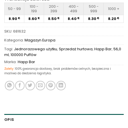
100 -
200 -
400 -
500 -
50 - 99
1000 +
199
399
499
999
8.90
8.60
8.50
8.40
8.30
8.20
€
€
€
€
€
€
SKU:
681632
Kategoria:
Magazyn Europa
Tagi:
Jednorazowego użytku
,
Sprzedaż hurtowa
,
Happ Bar
,
56,0
ml
,
100000 Puffów
Marka:
Happ Bar
Zalety:
100% gwarancja dostawy, brak problemów celnych, bezpieczna i
możliwa do śledzenia logistyka.
OPIS