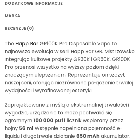
DODATKOWE INFORMACJE
MARKA
RECENZJE (0)
The
Happ Bar
GR100K Pro Disposable Vape to
najnowsza ewolucja w serii Happ Bar GR. Mistrzowsko
integrując kultowe projekty GR30K i GR50K, GR100K
Pro przenosi wszystko na wyższy poziom dzięki
znaczącym ulepszeniom. Reprezentuje on szczyt
naszej serii, oferując niezrównane połączenie trwałej
wydajności i wyrafinowanej estetyki.
Zaprojektowane z myślą o ekstremalnej trwałości i
wygodzie, urządzenie to może pochwalić się
ogromnym
100 000 puff
licznik wspierany przez
hojny
56 ml
Wstępnie napełniona pojemność e-
liquidu i długotrwałe działanie
650 mAh
akumulator.