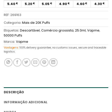
5.40
5.20
5.05
4.90
4.60
4.30
€
€
€
€
€
€
REF:
269163
Categoria:
Mais de 20K Puffs
Etiquetas:
Descartável
,
Comércio grossista
,
25.0ml
,
Vapme
,
50000 Puffs
Marca:
Vapme
Vantagens:
100% delivery guarantee, no customs issues, secure and traceable
logistics.
DESCRIÇÃO
INFORMAÇÃO ADICIONAL