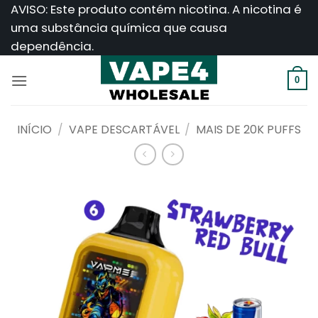
Saltar
AVISO: Este produto contém nicotina. A nicotina é
para
uma substância química que causa
o
dependência.
conteúdo
0
INÍCIO
/
VAPE DESCARTÁVEL
/
MAIS DE 20K PUFFS