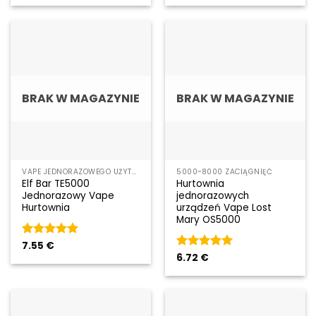
BRAK W MAGAZYNIE
BRAK W MAGAZYNIE
VAPE JEDNORAZOWEGO UŻYTKU
5000~8000 ZACIĄGNIĘĆ
Elf Bar TE5000
Hurtownia
Jednorazowy Vape
jednorazowych
Hurtownia
urządzeń Vape Lost
Mary OS5000
Rated
7.55
€
5
out of 5
Rated
6.72
€
5
out of 5