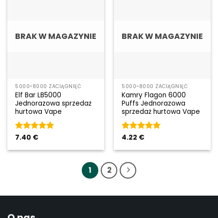
BRAK W MAGAZYNIE
BRAK W MAGAZYNIE
5000~8000 ZACIĄGNIĘĆ
5000~8000 ZACIĄGNIĘĆ
Elf Bar LB5000
Kamry Flagon 6000
Jednorazowa sprzedaż
Puffs Jednorazowa
hurtowa Vape
sprzedaż hurtowa Vape
Rated
7.40
€
5
Rated
4.22
€
5
out of 5
out of 5
1
2
O nas