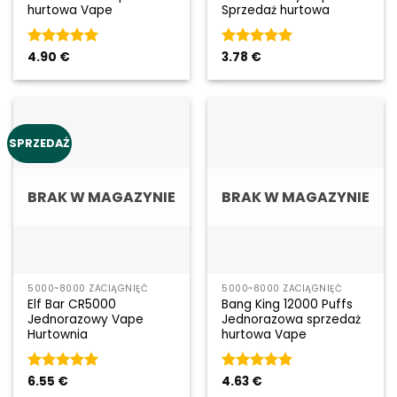
hurtowa Vape
Sprzedaż hurtowa
Rated
4.90
€
5
Rated
3.78
€
5
out of 5
out of 5
SPRZEDAŻ
BRAK W MAGAZYNIE
BRAK W MAGAZYNIE
5000~8000 ZACIĄGNIĘĆ
5000~8000 ZACIĄGNIĘĆ
Elf Bar CR5000
Bang King 12000 Puffs
Jednorazowy Vape
Jednorazowa sprzedaż
Hurtownia
hurtowa Vape
Rated
6.55
€
5
Rated
4.63
€
5
out of 5
out of 5