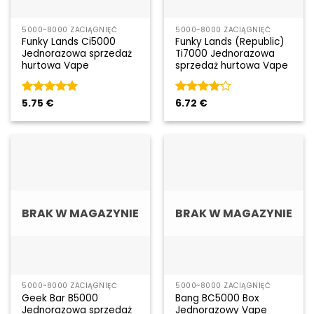
5000~8000 ZACIĄGNIĘĆ
5000~8000 ZACIĄGNIĘĆ
Funky Lands Ci5000
Funky Lands (Republic)
Jednorazowa sprzedaż
Ti7000 Jednorazowa
hurtowa Vape
sprzedaż hurtowa Vape
Rated
5.75
€
5
Rated
6.72
€
4
out of 5
out of 5
BRAK W MAGAZYNIE
BRAK W MAGAZYNIE
5000~8000 ZACIĄGNIĘĆ
5000~8000 ZACIĄGNIĘĆ
Geek Bar B5000
Bang BC5000 Box
Jednorazowa sprzedaż
Jednorazowy Vape