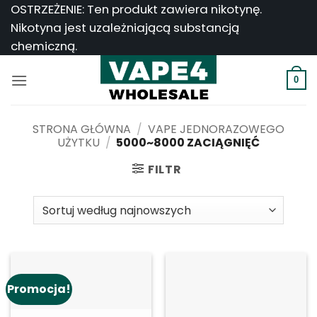
Przejdź
OSTRZEŻENIE: Ten produkt zawiera nikotynę.
do
Nikotyna jest uzależniającą substancją
treści
chemiczną.
0
STRONA GŁÓWNA
/
VAPE JEDNORAZOWEGO
UŻYTKU
/
5000~8000 ZACIĄGNIĘĆ
FILTR
Promocja!