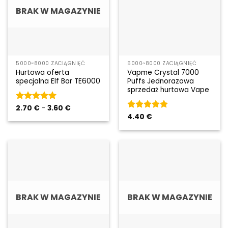
BRAK W MAGAZYNIE
5000~8000 ZACIĄGNIĘĆ
5000~8000 ZACIĄGNIĘĆ
Hurtowa oferta
Vapme Crystal 7000
specjalna Elf Bar TE6000
Puffs Jednorazowa
sprzedaż hurtowa Vape
Zakres
Rated
2.70
€
5
-
3.60
€
cen:
out of 5
Rated
4.40
€
5
2.70 €
out of 5
do
3.60 €
BRAK W MAGAZYNIE
BRAK W MAGAZYNIE