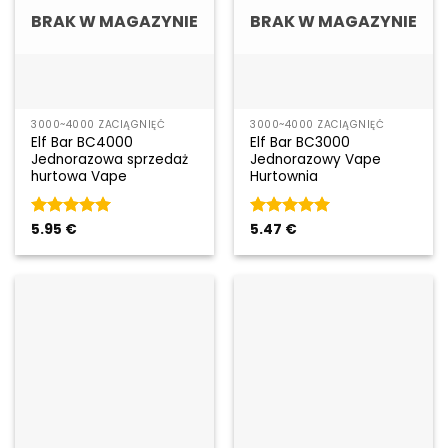
BRAK W MAGAZYNIE
BRAK W MAGAZYNIE
3000~4000 ZACIĄGNIĘĆ
3000~4000 ZACIĄGNIĘĆ
Elf Bar BC4000
Elf Bar BC3000
Jednorazowa sprzedaż
Jednorazowy Vape
hurtowa Vape
Hurtownia
Rated
5.95
€
5
Rated
5.47
€
5
out of 5
out of 5