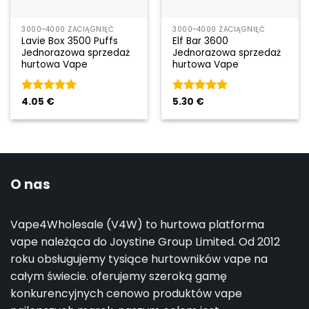
3000~4000 ZACIĄGNIĘĆ
3000~4000 ZACIĄGNIĘĆ
Lavie Box 3500 Puffs
Elf Bar 3600
Jednorazowa sprzedaż
Jednorazowa sprzedaż
hurtowa Vape
hurtowa Vape
Rated
4.05
€
5
Rated
5.30
€
5
out of 5
out of 5
O nas
Vape4Wholesale (V4W) to hurtowa platforma
vape należąca do Joystine Group Limited. Od 2012
roku obsługujemy tysiące hurtowników vape na
całym świecie. oferujemy szeroką gamę
konkurencyjnych cenowo produktów vape