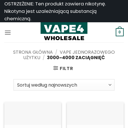
Przejdź
OSTRZEŻENIE: Ten produkt zawiera nikotynę.
do
Nikotyna jest uzależniającą substancją
treści
chemiczną.
0
STRONA GŁÓWNA
/
VAPE JEDNORAZOWEGO
UŻYTKU
/
3000~4000 ZACIĄGNIĘĆ
FILTR