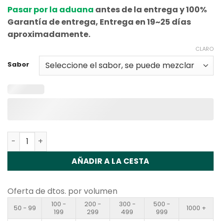
Pasar por la aduana
antes de la entrega y 100%
Garantía de entrega, Entrega en 19~25 días
aproximadamente.
CLARO
Sabor
Cantidad Vapme Digital 50000 Disposable Vape Wholes
AÑADIR A LA CESTA
Oferta de dtos. por volumen
100 -
200 -
300 -
500 -
50 - 99
1000 +
199
299
499
999