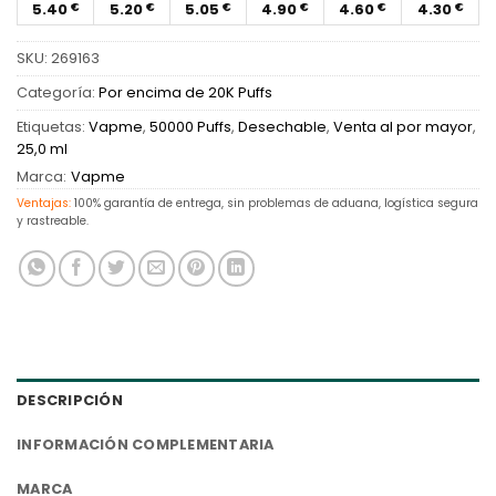
5.40
5.20
5.05
4.90
4.60
4.30
€
€
€
€
€
€
SKU:
269163
Categoría:
Por encima de 20K Puffs
Etiquetas:
Vapme
,
50000 Puffs
,
Desechable
,
Venta al por mayor
,
25,0 ml
Marca:
Vapme
Ventajas:
100% garantía de entrega, sin problemas de aduana, logística segura
y rastreable.
DESCRIPCIÓN
INFORMACIÓN COMPLEMENTARIA
MARCA