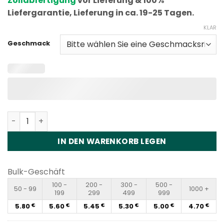
Zollabfertigung
vor Lieferung & 100%
Liefergarantie, Lieferung in ca. 19-25 Tagen.
KLAR
Geschmack
Vapme Shisha 30000 Puffs Disposable Vape Wholesale
IN DEN WARENKORB LEGEN
Bulk-Geschäft
100 -
200 -
300 -
500 -
50 - 99
1000 +
199
299
499
999
5.80
5.60
5.45
5.30
5.00
4.70
€
€
€
€
€
€