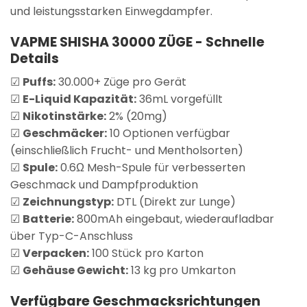
und leistungsstarken Einwegdampfer.
VAPME SHISHA 30000 ZÜGE -
Schnelle
Details
☑
Puffs:
30.000+ Züge pro Gerät
☑
E-Liquid Kapazität:
36mL vorgefüllt
☑
Nikotinstärke:
2% (20mg)
☑
Geschmäcker:
10 Optionen verfügbar
(einschließlich Frucht- und Mentholsorten)
☑
Spule:
0.6Ω Mesh-Spule für verbesserten
Geschmack und Dampfproduktion
☑
Zeichnungstyp:
DTL (Direkt zur Lunge)
☑
Batterie:
800mAh eingebaut, wiederaufladbar
über Typ-C-Anschluss
☑
Verpacken:
100 Stück pro Karton
☑
Gehäuse Gewicht:
13 kg pro Umkarton
Verfügbare Geschmacksrichtungen