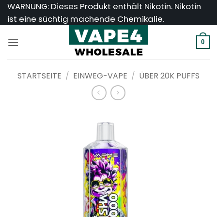
Zum
WARNUNG: Dieses Produkt enthält Nikotin. Nikotin
Inhalt
ist eine süchtig machende Chemikalie.
springen
0
STARTSEITE
/
EINWEG-VAPE
/
ÜBER 20K PUFFS