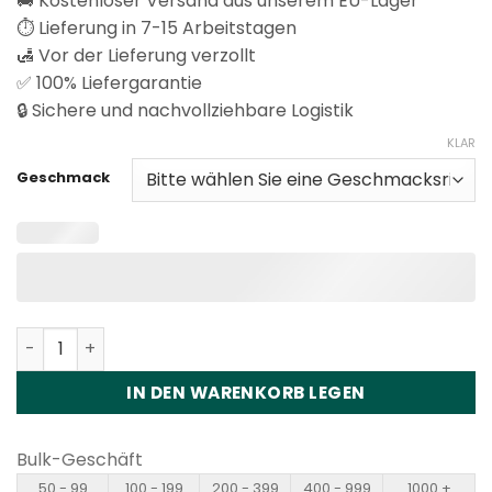
🚚 Kostenloser Versand aus unserem EU-Lager
⏱️ Lieferung in 7-15 Arbeitstagen
🛃 Vor der Lieferung verzollt
✅ 100% Liefergarantie
🔒 Sichere und nachvollziehbare Logistik
KLAR
Geschmack
Fizzy Smart 150K 15in1 Disposale Vape Wholesale Menge
IN DEN WARENKORB LEGEN
Bulk-Geschäft
50 - 99
100 - 199
200 - 399
400 - 999
1000 +