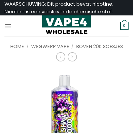
Ga
WAARSCHUWING: Dit product bevat nicotine.
naar
Nicotine is een verslavende chemische stof.
inhoud
0
HOME
/
WEGWERP VAPE
/
BOVEN 20K SOESJES