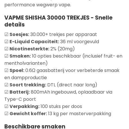
performance wegwerp vape.
VAPME SHISHA 30000 TREKJES -
Snelle
details
☑
Soesjes:
30.000+ trekjes per apparaat
☑
E-Liquid Capaciteit:
36 ml voorgevuld
☑
Nicotinesterkte:
2% (20mg)
☑
Smaken:
10 opties beschikbaar (inclusief fruit- en
mentholvarianten)
☑
Spoel:
0.6Ω gaasbatterij voor verbeterde smaak
en dampproductie
☑
Soort trekking:
DTL (direct naar long)
☑
Batterij:
800mAh ingebouwd, oplaadbaar via
Type-C poort
☑
Verpakking:
100 stuks per doos
☑
Gewicht koffer:
13 kg per masterverpakking
Beschikbare smaken