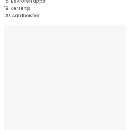
18. Bevroren appel
19. Kersenijs
20. Aardbeistier