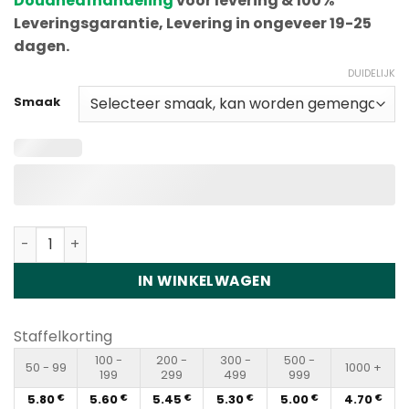
Douaneafhandeling
voor levering & 100%
Leveringsgarantie, Levering in ongeveer 19-25
dagen.
DUIDELIJK
Smaak
Vapme Shisha 30000 Puffs Disposable Vape Wholesale 
IN WINKELWAGEN
Staffelkorting
100 -
200 -
300 -
500 -
50 - 99
1000 +
199
299
499
999
5.80
5.60
5.45
5.30
5.00
4.70
€
€
€
€
€
€