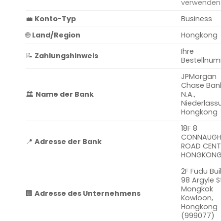
verwenden
💼
Konto-Typ
Business
🌐
Land/Region
Hongkong
Ihre
📝
Zahlungshinweis
Bestellnu
JPMorgan
Chase Ban
🏛️
Name der Bank
N.A.,
Niederlass
Hongkong
18F 8
CONNAUGH
📍
Adresse der Bank
ROAD CENT
HONGKON
2F Fudu Bui
98 Argyle S
Mongkok
🏢
Adresse des Unternehmens
Kowloon,
Hongkong
(999077)