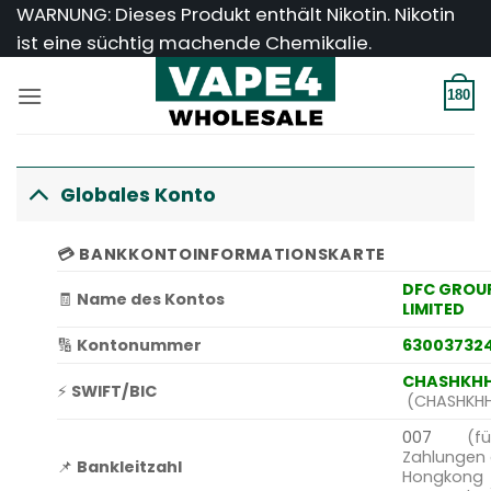
Zum
WARNUNG: Dieses Produkt enthält Nikotin. Nikotin
Inhalt
ist eine süchtig machende Chemikalie.
springen
180
Globales Konto
💳
BANKKONTOINFORMATIONSKARTE
DFC GROU
🧾
Name des Kontos
LIMITED
🔢
Kontonummer
63003732
CHASHKH
⚡
SWIFT/BIC
(CHASHKH
007
(fü
Zahlungen
📌
Bankleitzahl
Hongkong