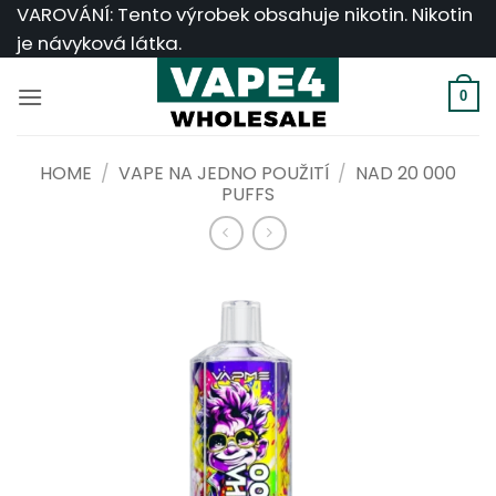
Přeskočit
VAROVÁNÍ: Tento výrobek obsahuje nikotin. Nikotin
na
je návyková látka.
obsah
0
HOME
/
VAPE NA JEDNO POUŽITÍ
/
NAD 20 000
PUFFS