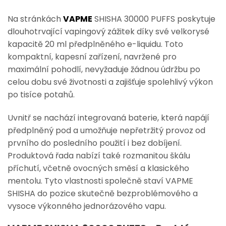
Na stránkách
VAPME
SHISHA 30000 PUFFS poskytuje
dlouhotrvající vapingový zážitek díky své velkorysé
kapacitě 20 ml předplněného e-liquidu. Toto
kompaktní, kapesní zařízení, navržené pro
maximální pohodlí, nevyžaduje žádnou údržbu po
celou dobu své životnosti a zajišťuje spolehlivý výkon
po tisíce potahů.
Uvnitř se nachází integrovaná baterie, která napájí
předplněný pod a umožňuje nepřetržitý provoz od
prvního do posledního použití i bez dobíjení.
Produktová řada nabízí také rozmanitou škálu
příchutí, včetně ovocných směsí a klasického
mentolu. Tyto vlastnosti společně staví VAPME
SHISHA do pozice skutečně bezproblémového a
vysoce výkonného jednorázového vapu.