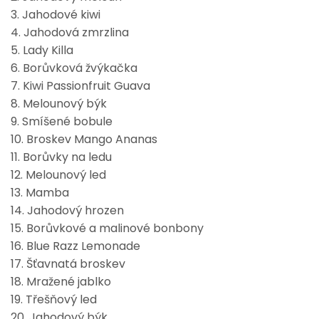
3. Jahodové kiwi
4. Jahodová zmrzlina
5. Lady Killa
6. Borůvková žvýkačka
7. Kiwi Passionfruit Guava
8. Melounový býk
9. Smíšené bobule
10. Broskev Mango Ananas
11. Borůvky na ledu
12. Melounový led
13. Mamba
14. Jahodový hrozen
15. Borůvkové a malinové bonbony
16. Blue Razz Lemonade
17. Šťavnatá broskev
18. Mražené jablko
19. Třešňový led
20. Jahodový býk