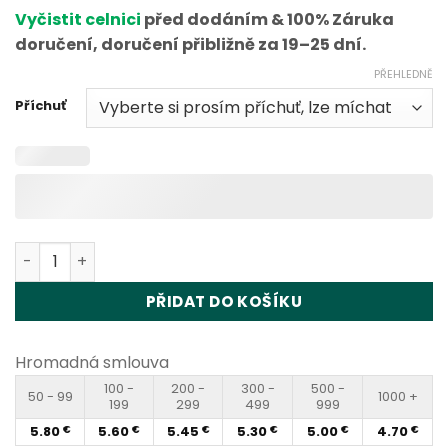
Vyčistit celnici
před dodáním & 100% Záruka
doručení, doručení přibližně za 19–25 dní.
PŘEHLEDNĚ
Příchuť
Vapme Shisha 30000 Puffs Disposable Vape Wholesale 
PŘIDAT DO KOŠÍKU
Hromadná smlouva
100 -
200 -
300 -
500 -
50 - 99
1000 +
199
299
499
999
5.80
5.60
5.45
5.30
5.00
4.70
€
€
€
€
€
€