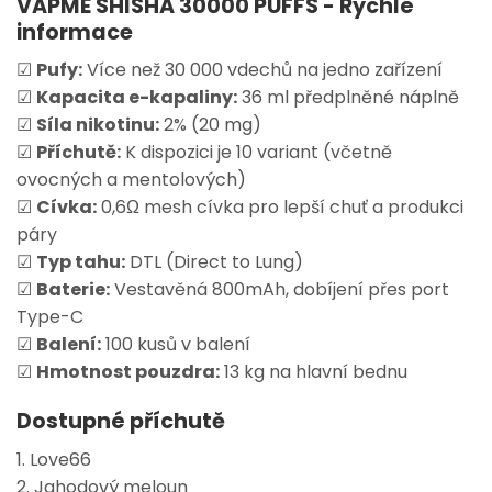
VAPME SHISHA 30000 PUFFS -
Rychlé
informace
☑
Pufy:
Více než 30 000 vdechů na jedno zařízení
☑
Kapacita e-kapaliny:
36 ml předplněné náplně
☑
Síla nikotinu:
2% (20 mg)
☑
Příchutě:
K dispozici je 10 variant (včetně
ovocných a mentolových)
☑
Cívka:
0,6Ω mesh cívka pro lepší chuť a produkci
páry
☑
Typ tahu:
DTL (Direct to Lung)
☑
Baterie:
Vestavěná 800mAh, dobíjení přes port
Type-C
☑
Balení:
100 kusů v balení
☑
Hmotnost pouzdra:
13 kg na hlavní bednu
Dostupné příchutě
1. Love66
2. Jahodový meloun