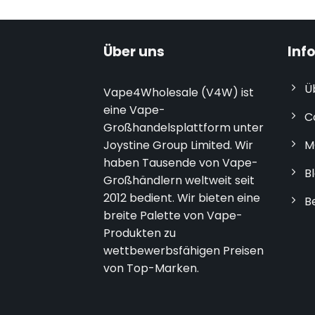
Über uns
Inf
Ü
Vape4Wholesale (V4W) ist
eine Vape-
C
Großhandelsplattform unter
Joystine Group Limited. Wir
M
haben Tausende von Vape-
B
Großhändlern weltweit seit
2012 bedient. Wir bieten eine
B
breite Palette von Vape-
Produkten zu
wettbewerbsfähigen Preisen
von Top-Marken.