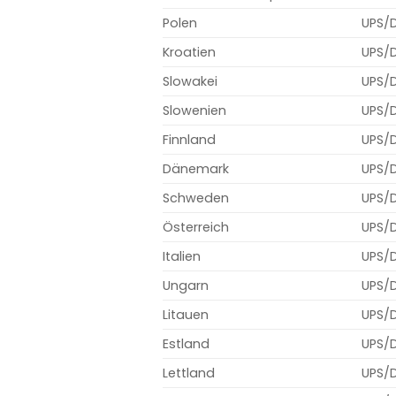
Polen
UPS/
Kroatien
UPS/
Slowakei
UPS/
Slowenien
UPS/
Finnland
UPS/
Dänemark
UPS/
Schweden
UPS/
Österreich
UPS/
Italien
UPS/
Ungarn
UPS/
Litauen
UPS/
Estland
UPS/
Lettland
UPS/