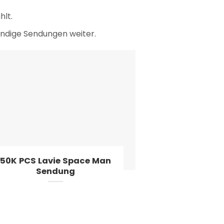
hlt.
ändige Sendungen weiter.
28
Jan.
50K PCS Lavie Space Man
5000 PCS E
Sendung