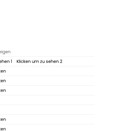
zeigen
ehen 1
Klicken um zu sehen 2
ken
ken
ken
ken
ken