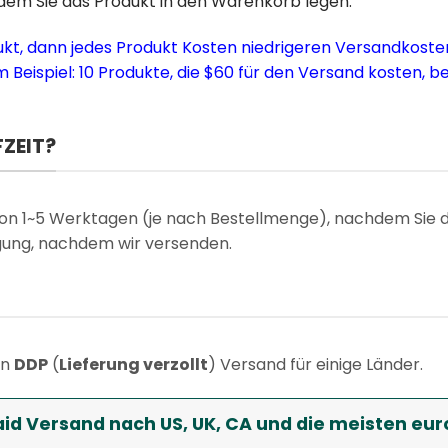
dem Sie das Produkt in den Warenkorb legen.
ukt, dann jedes Produkt Kosten niedrigeren Versandkosten
 Beispiel: 10 Produkte, die $60 für den Versand kosten, b
FZEIT?
 von 1~5 Werktagen (je nach Bestellmenge), nachdem Sie 
igung, nachdem wir versenden.
en
DDP
(
Lieferung verzollt
) Versand für einige Länder.
aid Versand nach US, UK, CA und die meisten eu