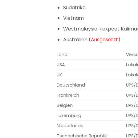
Südafrika
Vietnam
Westmalaysia（expcet Kaliman
Australien
(Ausgesetzt)
Land
Vers
USA
Lokal
UK
Lokal
Deutschland
UPS/
Frankreich
UPS/
Belgien
UPS/
Luxemburg
UPS/
Niederlande
UPS/
Tschechische Republik
UPS/