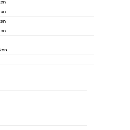
ken
ken
ken
ken
cken