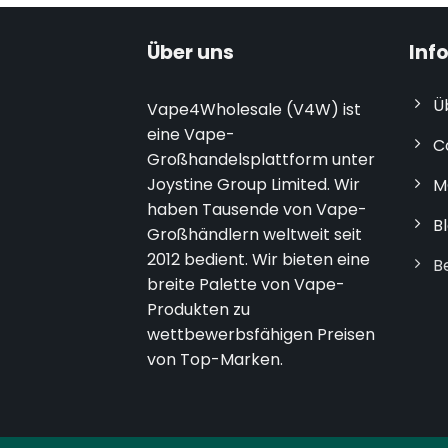
Über uns
Inf
Ü
Vape4Wholesale (V4W) ist
eine Vape-
C
Großhandelsplattform unter
Joystine Group Limited. Wir
M
haben Tausende von Vape-
B
Großhändlern weltweit seit
2012 bedient. Wir bieten eine
B
breite Palette von Vape-
Produkten zu
wettbewerbsfähigen Preisen
von Top-Marken.