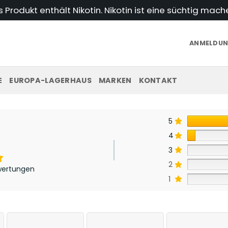
Produkt enthält Nikotin. Nikotin ist eine süchtig mac
ANMELDUNG
E
EUROPA-LAGERHAUS
MARKEN
KONTAKT
5
4
3
2
wertungen
1