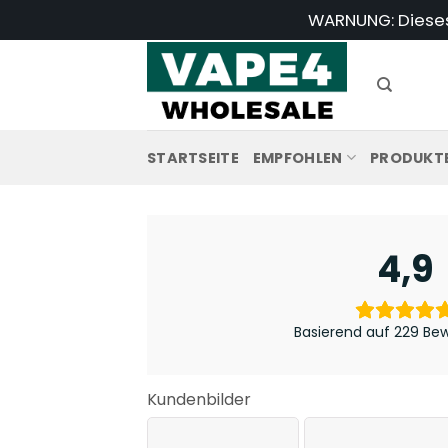
Zum
WARNUNG: Dieses 
Inhalt
springen
STARTSEITE
EMPFOHLEN
PRODUKT
4,9
Basierend auf 229 Be
Kundenbilder