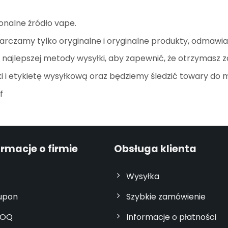
onalne źródło vape.
arczamy tylko oryginalne i oryginalne produkty, odmawi
ajlepszej metody wysyłki, aby zapewnić, że otrzymasz 
 i etykietę wysyłkową oraz będziemy śledzić towary do 
f
ormacje o firmie
Obsługa klienta
Wysyłka
upon
Szybkie zamówienie
OQ
Informacje o płatności