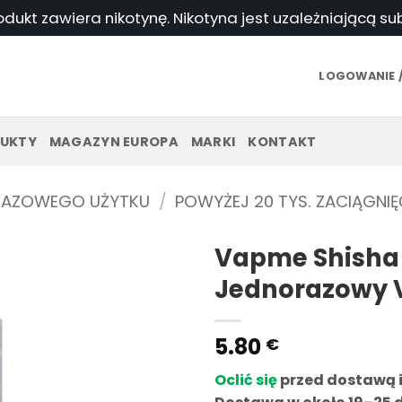
odukt zawiera nikotynę. Nikotyna jest uzależniającą s
LOGOWANIE /
UKTY
MAGAZYN EUROPA
MARKI
KONTAKT
RAZOWEGO UŻYTKU
/
POWYŻEJ 20 TYS. ZACIĄGNIĘ
Vapme Shisha 
Jednorazowy 
5.80
€
Oclić się
przed dostawą 