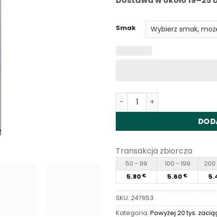
Dostawa w około 19–25 d
Smak
Ilość Vapme Shisha 30000 
DOD
Transakcja zbiorcza
50 - 99
100 - 199
200 
5.80
5.60
5.
€
€
SKU:
247653
Kategoria:
Powyżej 20 tys. zacią