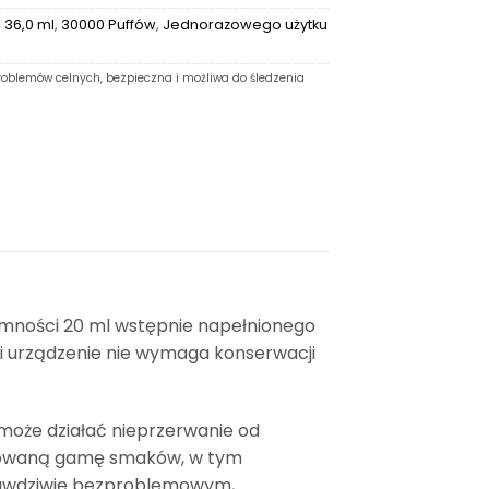
,
36,0 ml
,
30000 Puffów
,
Jednorazowego użytku
oblemów celnych, bezpieczna i możliwa do śledzenia
emności 20 ml wstępnie napełnionego
ni urządzenie nie wymaga konserwacji
może działać nieprzerwanie od
nicowaną gamę smaków, w tym
prawdziwie bezproblemowym,