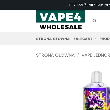
Przejdź
OSTRZEŻENIE: Ten pr
do
treści
STRONA GŁÓWNA
ZALECANE
PROD
STRONA GŁÓWNA
/
VAPE JEDNO