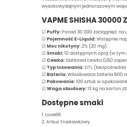
wysokowydajnym jednorazowym wapo
VAPME SHISHA 30000 
☑
Puffy:
Ponad 30 000 zaciągnięć na 
☑
Pojemność E-Liquid:
Wstępnie nap
☑
Moc nikotyny:
2% (20 mg)
☑
Smaki:
10 dostępnych opcji (w ty
☑
Cewka:
Siatkowa cewka 0,6Ω zapew
☑
Typ losowania:
DTL (bezpośrednio 
☑
Bateria:
Wbudowana bateria 800 m
☑
Pakowanie:
100 sztuk w opakowani
☑
Waga obudowy:
13 kg na karton z
Dostępne smaki
1. Love66
2. Arbuz truskawkowy