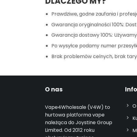
DLACZEGO MY?
Prawdziwe, godne zaufania i profesj
Gwarancja oryginalności 100%: Dost
Gwarancja dostawy 100%: Używamy n
Po wysyłce podamy numer przesyłki
Brak problemów celnych, brak tary
O nas
Inf
O
Vape4Wholesale (V4W) to
hurtowa platforma vape
K
należąca do Joystine Group
Limited. Od 2012 roku
M