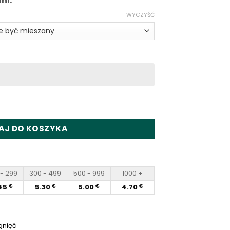
ni.
WYCZYŚĆ
Puffs Disposable Vape Wholesale
AJ DO KOSZYKA
- 299
300 - 499
500 - 999
1000 +
45
5.30
5.00
4.70
€
€
€
€
gnięć