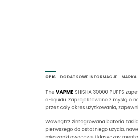
OPIS
DODATKOWE INFORMACJE
MARKA
The
VAPME
SHISHA 30000 PUFFS zapewn
e-liquidu. Zaprojektowane z myślą o n
przez cały okres użytkowania, zapewni
Wewnątrz zintegrowana bateria zasila
pierwszego do ostatniego użycia, naw
mieszanki owocowe i klasyczny mento