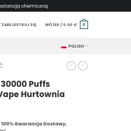
ubstancją chemiczną.
 ZAREJESTRUJ SIĘ
WÓZEK /
0.00
€
0
POLISH
Ć
30000 Puffs
Vape Hurtownia
i 100% Gwarancja Dostawy,