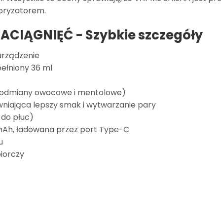
ryzatorem.
ZACIĄGNIĘĆ -
Szybkie szczegóły
urządzenie
ełniony 36 ml
m odmiany owocowe i mentolowe)
niająca lepszy smak i wytwarzanie pary
do płuc)
Ah, ładowana przez port Type-C
u
biorczy