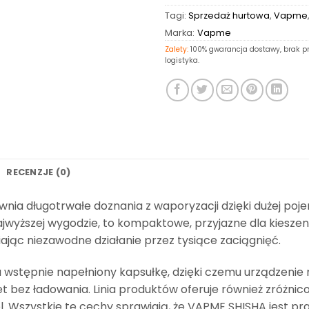
Tagi:
Sprzedaż hurtowa
,
Vapme
Marka:
Vapme
Zalety:
100% gwarancja dostawy, brak pr
logistyka.
RECENZJE (0)
ia długotrwałe doznania z waporyzacji dzięki dużej poj
ajwyższej wygodzie, to kompaktowe, przyjazne dla kiesze
ając niezawodne działanie przez tysiące zaciągnięć.
 wstępnie napełniony kapsułkę, dzięki czemu urządzenie 
et bez ładowania. Linia produktów oferuje również zróż
l. Wszystkie te cechy sprawiają, że VAPME SHISHA jest 