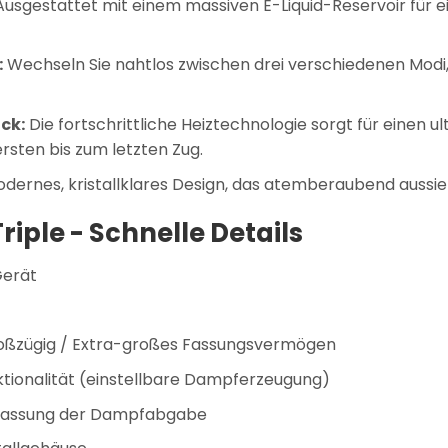
usgestattet mit einem massiven E-Liquid-Reservoir für 
:
Wechseln Sie nahtlos zwischen drei verschiedenen Mod
ck:
Die fortschrittliche Heiztechnologie sorgt für einen
sten bis zum letzten Zug.
dernes, kristallklares Design, das atemberaubend aussieht
iple - Schnelle Details
Gerät
oßzügig / Extra-großes Fassungsvermögen
ionalität (einstellbare Dampferzeugung)
npassung der Dampfabgabe