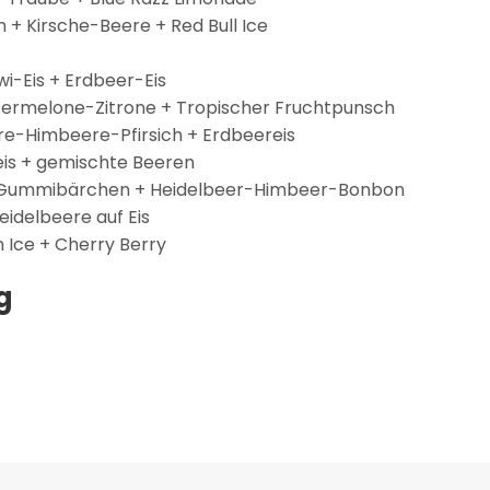
+ Kirsche-Beere + Red Bull Ice
i-Eis + Erdbeer-Eis
sermelone-Zitrone + Tropischer Fruchtpunsch
ere-Himbeere-Pfirsich + Erdbeereis
eis + gemischte Beeren
-Gummibärchen + Heidelbeer-Himbeer-Bonbon
Heidelbeere auf Eis
n Ice + Cherry Berry
g