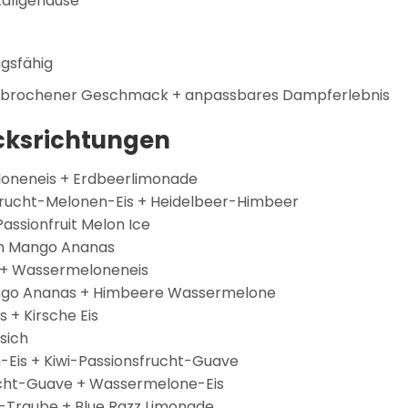
tallgehäuse
gsfähig
erbrochener Geschmack + anpassbares Dampferlebnis
ksrichtungen
loneneis + Erdbeerlimonade
frucht-Melonen-Eis + Heidelbeer-Himbeer
assionfruit Melon Ice
ich Mango Ananas
 + Wassermeloneneis
Mango Ananas + Himbeere Wassermelone
 + Kirsche Eis
rsich
-Eis + Kiwi-Passionsfrucht-Guave
ucht-Guave + Wassermelone-Eis
r-Traube + Blue Razz Limonade