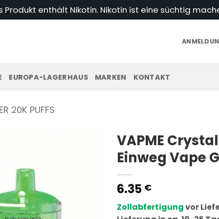
Produkt enthält Nikotin. Nikotin ist eine süchtig mac
ANMELDUNG
E
EUROPA-LAGERHAUS
MARKEN
KONTAKT
ER 20K PUFFS
VAPME Crystal
Einweg Vape 
6.35
€
Zollabfertigung
vor Lief