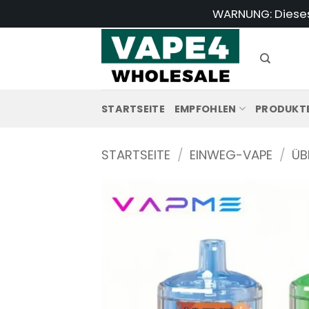
Zum
WARNUNG: Dieses 
Inhalt
springen
STARTSEITE
EMPFOHLEN
PRODUKT
STARTSEITE
/
EINWEG-VAPE
/
ÜB