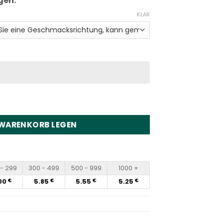
agen.
KLAR
 Triple Disposable Vape Wholesale Menge
 WARENKORB LEGEN
- 299
300 - 499
500 - 999
1000 +
00
5.85
5.55
5.25
€
€
€
€