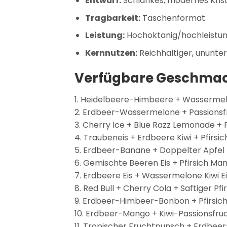
Entwurf:
Schlankes, modernes Kris
Tragbarkeit:
Taschenformat
Leistung:
Hochoktanig/hochleistun
Kernnutzen:
Reichhaltiger, ununt
Verfügbare Geschmac
1. Heidelbeere-Himbeere + Wasserme
2. Erdbeer-Wassermelone + Passions
3. Cherry Ice + Blue Razz Lemonade + P
4. Traubeneis + Erdbeere Kiwi + Pfirs
5. Erdbeer-Banane + Doppelter Apfel
6. Gemischte Beeren Eis + Pfirsich 
7. Erdbeere Eis + Wassermelone Kiwi Eis
8. Red Bull + Cherry Cola + Saftiger Pfi
9. Erdbeer-Himbeer-Bonbon + Pfirsich
10. Erdbeer-Mango + Kiwi-Passionsfr
11. Tropischer Fruchtpunsch + Erdbee