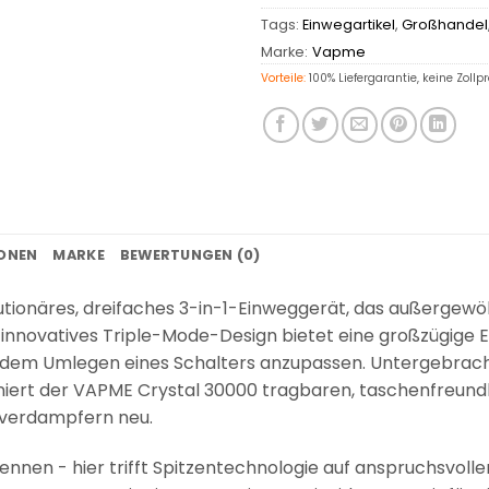
Tags:
Einwegartikel
,
Großhandel
Marke:
Vapme
Vorteile:
100% Liefergarantie, keine Zollp
IONEN
MARKE
BEWERTUNGEN (0)
lutionäres, dreifaches 3-in-1-Einweggerät, das außergewö
innovatives Triple-Mode-Design bietet eine großzügige E
dem Umlegen eines Schalters anzupassen. Untergebrach
iniert der VAPME Crystal 30000 tragbaren, taschenfreund
egverdampfern neu.
nen - hier trifft Spitzentechnologie auf anspruchsvollen 