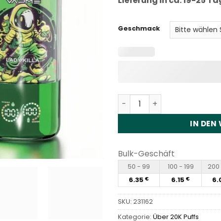
Lieferung in ca. 19-25 T
Geschmack
VAPME Crystal 30000 Puffs
IN DEN
Bulk-Geschäft
50 - 99
100 - 199
200 
6.35
6.15
6.
€
€
SKU:
231162
Kategorie:
Über 20K Puffs