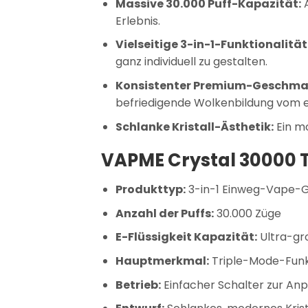
Massive 30.000 Puff-Kapazität:
A
Erlebnis.
Vielseitige 3-in-1-Funktionalität
ganz individuell zu gestalten.
Konsistenter Premium-Geschma
befriedigende Wolkenbildung vom er
Schlanke Kristall-Ästhetik:
Ein mo
VAPME Crystal 30000 Tr
Produkttyp:
3-in-1 Einweg-Vape-
Anzahl der Puffs:
30.000 Züge
E-Flüssigkeit Kapazität:
Ultra-gr
Hauptmerkmal:
Triple-Mode-Funkt
Betrieb:
Einfacher Schalter zur A