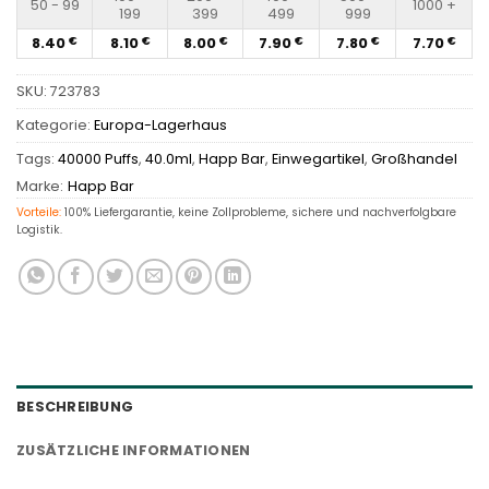
50 - 99
1000 +
199
399
499
999
8.40
8.10
8.00
7.90
7.80
7.70
€
€
€
€
€
€
SKU:
723783
Kategorie:
Europa-Lagerhaus
Tags:
40000 Puffs
,
40.0ml
,
Happ Bar
,
Einwegartikel
,
Großhandel
Marke:
Happ Bar
Vorteile:
100% Liefergarantie, keine Zollprobleme, sichere und nachverfolgbare
Logistik.
BESCHREIBUNG
ZUSÄTZLICHE INFORMATIONEN