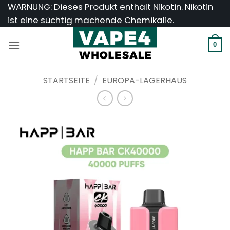
Zum
WARNUNG: Dieses Produkt enthält Nikotin. Nikotin
Inhalt
ist eine süchtig machende Chemikalie.
springen
0
STARTSEITE
/
EUROPA-LAGERHAUS