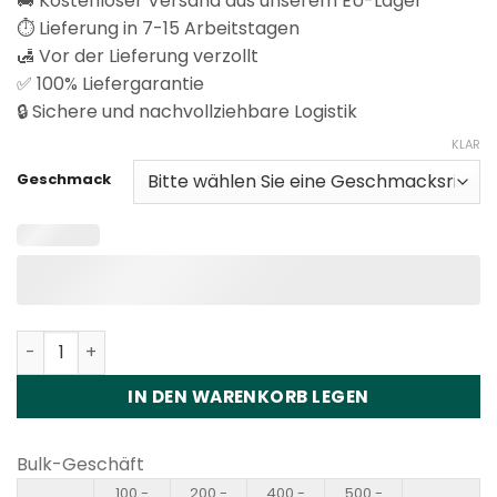
🚚 Kostenloser Versand aus unserem EU-Lager
⏱️ Lieferung in 7-15 Arbeitstagen
🛃 Vor der Lieferung verzollt
✅ 100% Liefergarantie
🔒 Sichere und nachvollziehbare Logistik
KLAR
Geschmack
Happ Bar CK40000 Puffs Disposable Vape Wholesale M
IN DEN WARENKORB LEGEN
Bulk-Geschäft
100 -
200 -
400 -
500 -