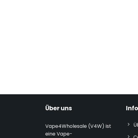
Über uns
Inf
Ü
Vape4Wholesale (V4W) ist
eine Vape-
C