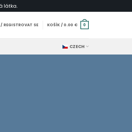
á látka.
 / REGISTROVAT SE
KOŠÍK /
0.00
€
0
CZECH