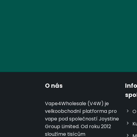
O nás
Inf
spo
Vape4Wholesale (V4W) je
velkoobchodní platforma pro
O
vape pod společností Joystine
K
Group Limited. Od roku 2012
sloužíme tisícům
M