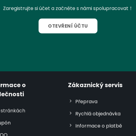
Zaregistrujte si účet a začněte s námi spolupracovat！
OTEVŘENÍ ÚČTU
ormace o
Zákaznický servis
lečnosti
Přeprava
 stránkách
Rychlá objednávka
upón
Informace o platbě
OQ