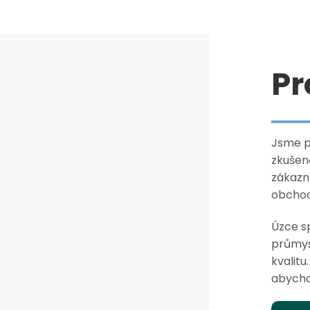
Pr
Jsme pr
zkušen
zákazn
obchod
Úzce s
průmysl
kvalitu
abychom