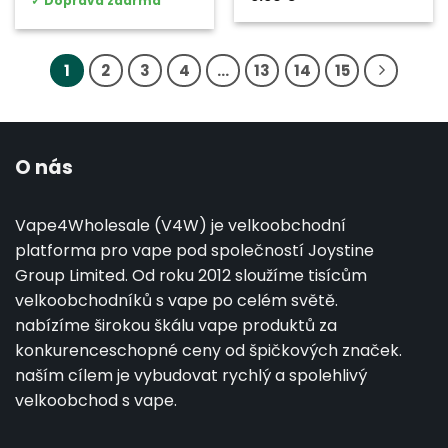
✓
Doprava zdarma
1
2
3
4
...
13
14
15
O nás
Vape4Wholesale (V4W) je velkoobchodní
platforma pro vape pod společností Joystine
Group Limited. Od roku 2012 sloužíme tisícům
velkoobchodníků s vape po celém světě.
nabízíme širokou škálu vape produktů za
konkurenceschopné ceny od špičkových značek.
naším cílem je vybudovat rychlý a spolehlivý
velkoobchod s vape.