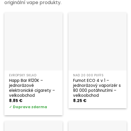
originální vape produkty.
EVROPSKÝ SKLAD
NAD 20 000 PUFFS
Happ Bar R120K –
Fumot ECO 4 v 1 –
jednorázové
jednorázový vaporizér s
elektronické cigarety –
80 000 potáhnutími –
velkoobchod
velkoobchod
8.85
€
8.25
€
✓
Doprava zdarma