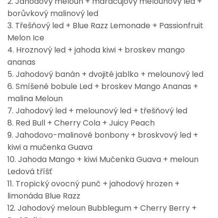
2. Jahodový meloun + maracujový melounový led +
borůvkový malinový led
3. Třešňový led + Blue Razz Lemonade + Passionfruit
Melon Ice
4. Hroznový led + jahoda kiwi + broskev mango
ananas
5. Jahodový banán + dvojité jablko + melounový led
6. Smíšené bobule Led + broskev Mango Ananas +
malina Meloun
7. Jahodový led + melounový led + třešňový led
8. Red Bull + Cherry Cola + Juicy Peach
9. Jahodovo-malinové bonbony + broskvový led +
kiwi a mučenka Guava
10. Jahoda Mango + kiwi Mučenka Guava + meloun
Ledová tříšť
11. Tropický ovocný punč + jahodový hrozen +
limonáda Blue Razz
12. Jahodový meloun Bubblegum + Cherry Berry +