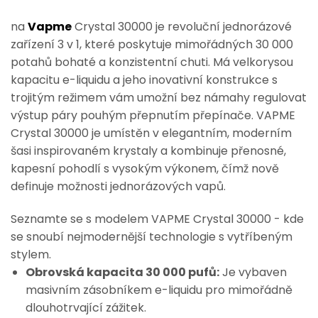
na
Vapme
Crystal 30000 je revoluční jednorázové
zařízení 3 v 1, které poskytuje mimořádných 30 000
potahů bohaté a konzistentní chuti. Má velkorysou
kapacitu e-liquidu a jeho inovativní konstrukce s
trojitým režimem vám umožní bez námahy regulovat
výstup páry pouhým přepnutím přepínače. VAPME
Crystal 30000 je umístěn v elegantním, moderním
šasi inspirovaném krystaly a kombinuje přenosné,
kapesní pohodlí s vysokým výkonem, čímž nově
definuje možnosti jednorázových vapů.
Seznamte se s modelem VAPME Crystal 30000 - kde
se snoubí nejmodernější technologie s vytříbeným
stylem.
Obrovská kapacita 30 000 pufů:
Je vybaven
masivním zásobníkem e-liquidu pro mimořádně
dlouhotrvající zážitek.