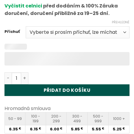
Vyčistit celnici
před dodáním & 100% Záruka
doručení, doručení přibližně za 19–25 dní.
PŘEHLEDNĚ
Příchuť
VAPME Crystal 30000 Puffs Triple Disposable Vape Whol
PŘIDAT DO KOŠÍKU
Hromadná smlouva
100 -
200 -
300 -
500 -
50 - 99
1000 +
199
299
499
999
6.35
6.15
6.00
5.85
5.55
5.25
€
€
€
€
€
€