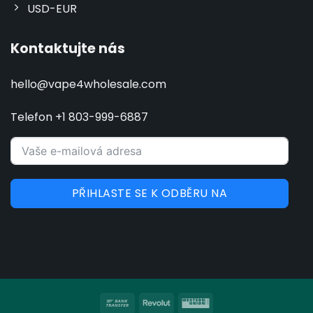
USD-EUR
Kontaktujte nás
hello@vape4wholesale.com
Telefon +1 803-999-6887
PŘIHLASTE SE K ODBĚRU NA
Bankovní
Revolut
Western