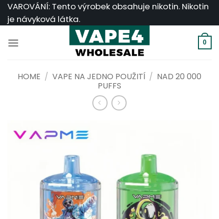
Přeskočit
VAROVÁNÍ: Tento výrobek obsahuje nikotin. Nikotin
na
je návyková látka.
obsah
0
HOME
/
VAPE NA JEDNO POUŽITÍ
/
NAD 20 000
PUFFS