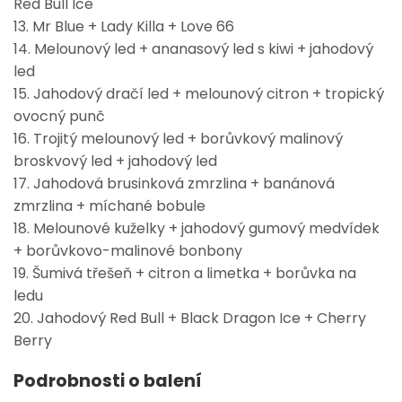
Red Bull Ice
13. Mr Blue + Lady Killa + Love 66
14. Melounový led + ananasový led s kiwi + jahodový
led
15. Jahodový dračí led + melounový citron + tropický
ovocný punč
16. Trojitý melounový led + borůvkový malinový
broskvový led + jahodový led
17. Jahodová brusinková zmrzlina + banánová
zmrzlina + míchané bobule
18. Melounové kuželky + jahodový gumový medvídek
+ borůvkovo-malinové bonbony
19. Šumivá třešeň + citron a limetka + borůvka na
ledu
20. Jahodový Red Bull + Black Dragon Ice + Cherry
Berry
Podrobnosti o balení