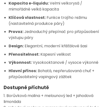
Kapacita e-liquidu:
Velmi velkorysá /
mimořádně velká kapacita
Klíčová vlastnost:
Funkce trojího režimu
(nastavitelná produkce páry)
Provoz:
Jednoduchý přepínač pro přizpůsobení
výstupu páry
Design:
Elegantní, moderní křišťálové šasi
Přenositelnost:
Kapesní velikost
Výkonnost:
Vysokooktanové / vysoce výkonné
Hlavní přínos:
Bohatá, nepřerušovaná chuť +
přizpůsobitelný vapingový zážitek
Dostupné příchutě
1. Borůvková malina + melounový led + jahodová
limonáda