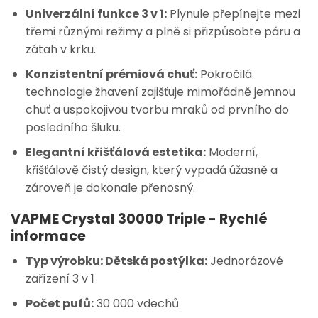
Univerzální funkce 3 v 1:
Plynule přepínejte mezi
třemi různými režimy a plně si přizpůsobte páru a
zátah v krku.
Konzistentní prémiová chuť:
Pokročilá
technologie žhavení zajišťuje mimořádně jemnou
chuť a uspokojivou tvorbu mraků od prvního do
posledního šluku.
Elegantní křišťálová estetika:
Moderní,
křišťálově čistý design, který vypadá úžasně a
zároveň je dokonale přenosný.
VAPME Crystal 30000 Triple - Rychlé
informace
Typ výrobku: Dětská postýlka:
Jednorázové
zařízení 3 v 1
Počet pufů:
30 000 vdechů