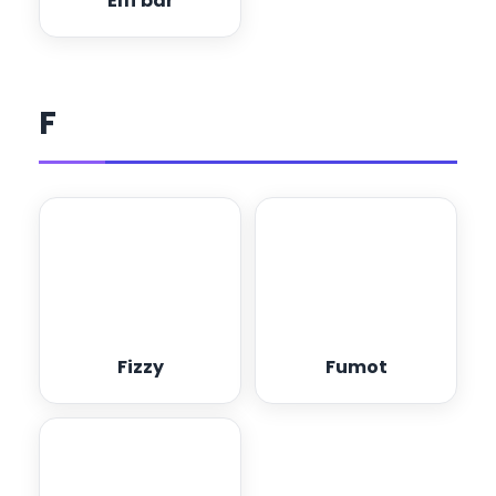
Elfí bar
F
Fizzy
Fumot