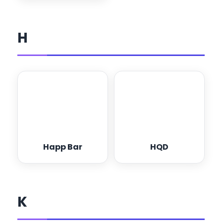
H
Happ Bar
HQD
K