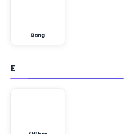
Bang
E