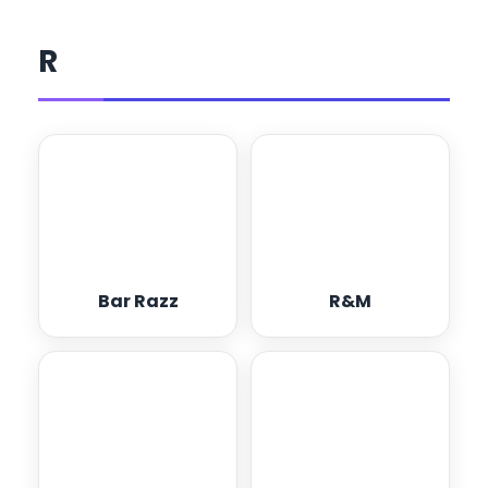
R
Bar Razz
R&M