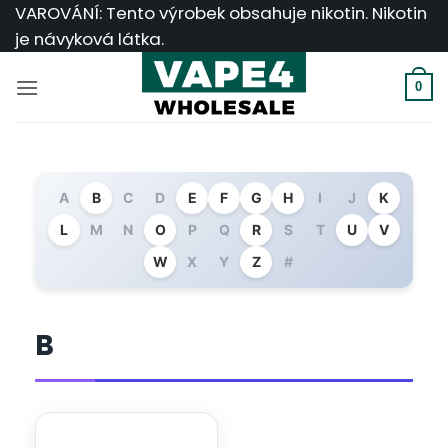
Přeskočit
VAROVÁNÍ: Tento výrobek obsahuje nikotin. Nikotin
na
je návyková látka.
obsah
0
A
B
C
D
E
F
G
H
I
J
K
L
M
N
O
P
Q
R
S
T
U
V
W
X
Y
Z
#
B