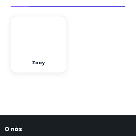
Zooy
O nás