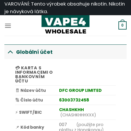
Přeskočit
VAROVÁNÍ: Tento výrobek obsahuje nikotin. Nikotin
na
je návyková látka.
obsah
0
Globální účet
💳
KARTA S
INFORMACEMI O
BANKOVNÍM
ÚČTU
🧾
Název účtu
DFC GROUP LIMITED
🔢
Číslo účtu
63003732458
CHASHKHH
⚡
SWIFT/BIC
(CHASHKHHHXXX)
007
(použijte pro
📌
Kód banky
platbu z Hongkongu)