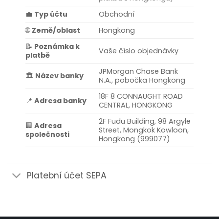
💼
Typ účtu
Obchodní
🌐
Země/oblast
Hongkong
📝
Poznámka k
Vaše číslo objednávky
platbě
JPMorgan Chase Bank
🏛️
Název banky
N.A., pobočka Hongkong
18F 8 CONNAUGHT ROAD
📍
Adresa banky
CENTRAL, HONGKONG
2F Fudu Building, 98 Argyle
🏢
Adresa
Street, Mongkok Kowloon,
společnosti
Hongkong (999077)
Platební účet SEPA