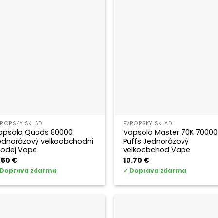
VROPSKÝ SKLAD
EVROPSKÝ SKLAD
apsolo Quads 80000
Vapsolo Master 70K 70000
ednorázový velkoobchodní
Puffs Jednorázový
rodej Vape
velkoobchod Vape
1.50
€
10.70
€
Doprava zdarma
✓
Doprava zdarma