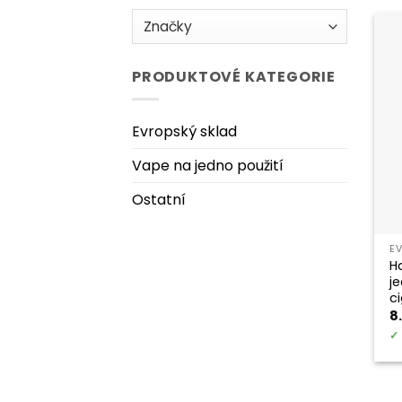
PRODUKTOVÉ KATEGORIE
Evropský sklad
Vape na jedno použití
Ostatní
E
H
j
c
8
✓