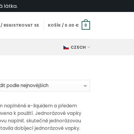
á látka.
 / REGISTROVAT SE
KOŠÍK /
0.00
€
0
CZECH
o
ších
em naplněné e-liquidem a předem
ravena k použití. Jednorázové vapky
ovu naplnit. skutečně jednorázovou
tavila dobíjecí jednorázové vapky.