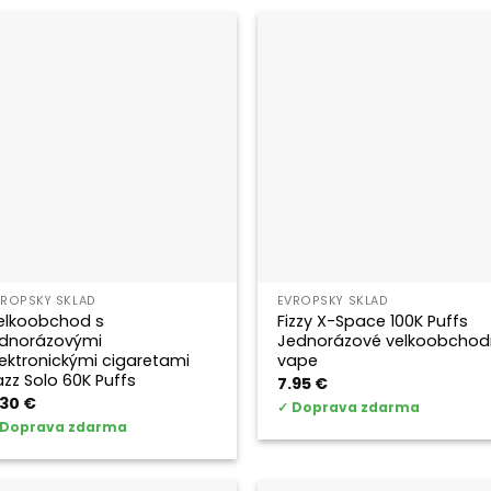
VROPSKÝ SKLAD
EVROPSKÝ SKLAD
elkoobchod s
Fizzy X-Space 100K Puffs
ednorázovými
Jednorázové velkoobchod
lektronickými cigaretami
vape
azz Solo 60K Puffs
7.95
€
.30
€
✓
Doprava zdarma
Doprava zdarma