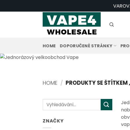
Přeskočit
VAROVÁN
na
obsah
HOME
DOPORUČENÉ STRÁNKY
PRO
HOME
/
PRODUKTY SE ŠTÍTKEM 
Hledat:
Jed
nab
obv
ZNAČKY
vap