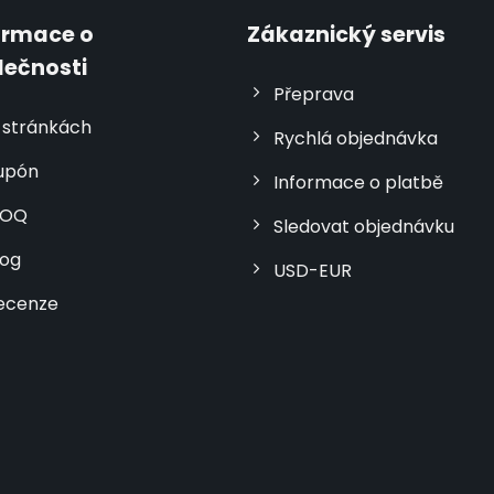
ormace o
Zákaznický servis
lečnosti
Přeprava
 stránkách
Rychlá objednávka
upón
Informace o platbě
OQ
Sledovat objednávku
log
USD-EUR
ecenze