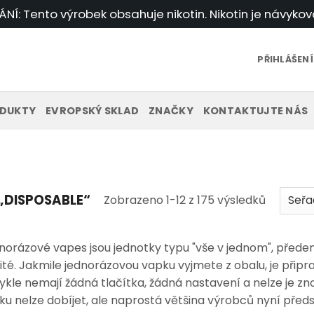
Í: Tento výrobek obsahuje nikotin. Nikotin je návykov
PŘIHLÁŠENÍ
DUKTY
EVROPSKÝ SKLAD
ZNAČKY
KONTAKTUJTE NÁS
Seřazen
„DISPOSABLE“
Zobrazeno 1-12 z 175 výsledků
podle
nejnověj
norázové vapes jsou jednotky typu "vše v jednom", před
ité. Jakmile jednorázovou vapku vyjmete z obalu, je přip
ykle nemají žádná tlačítka, žádná nastavení a nelze je zn
ku nelze dobíjet, ale naprostá většina výrobců nyní předs