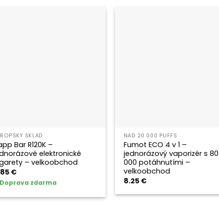
VROPSKÝ SKLAD
NAD 20 000 PUFFS
app Bar R120K –
Fumot ECO 4 v 1 –
ednorázové elektronické
jednorázový vaporizér s 80
igarety – velkoobchod
000 potáhnutími –
velkoobchod
.85
€
8.25
€
Doprava zdarma