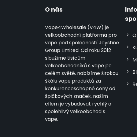
O nás
Inf
spo
Vape4Wholesale (V4W) je
velkoobchodní platforma pro
O
vape pod společností Joystine
K
Group Limited. Od roku 2012
sloužíme tisícům
M
velkoobchodníků s vape po
B
celém světě. nabízíme širokou
škálu vape produktů za
R
konkurenceschopné ceny od
špičkových značek. naším
cílem je vybudovat rychlý a
spolehlivý velkoobchod s
vape.