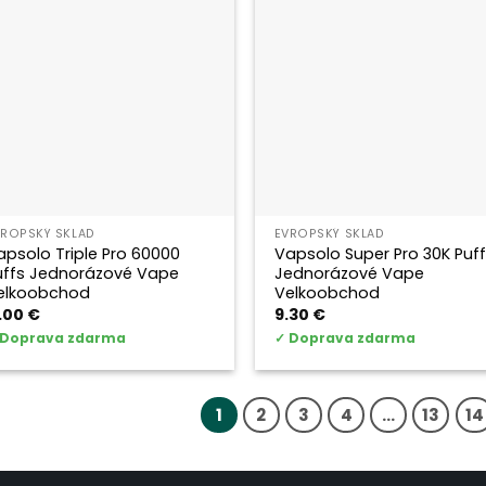
VROPSKÝ SKLAD
EVROPSKÝ SKLAD
apsolo Triple Pro 60000
Vapsolo Super Pro 30K Puf
uffs Jednorázové Vape
Jednorázové Vape
elkoobchod
Velkoobchod
1.00
€
9.30
€
Doprava zdarma
✓
Doprava zdarma
1
2
3
4
...
13
14