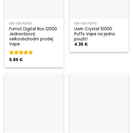
10K~15K PUFFS
10K~15K PUFFS
Fumot Digital Box 12000
Uwin Crystal 10000
Jednorázový
Puffs Vape na jedno
velkoobchodní prodej
použití
Vape
4.35
€
Hodnocení
5.85
€
4.75
z 5