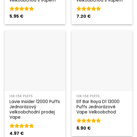
velkoobchod s vapem
velkoobchod s vapem
Hodnocení
5.95
€
Hodnocení
7.20
€
5
z 5
5
z 5
10K~15K PUFFS
10K~15K PUFFS
Lavie Insider 12000 Puffs
Elf Bar Raya D1 13000
Jednorázový
Puffs Jednorázové
velkoobchodní prodej
Vape Velkoobchod
Vape
Hodnocení
6.90
€
5
z 5
Hodnocení
4.97
€