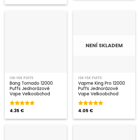
5
z 5
NENÍ SKLADEM
10K~15K PUFFS
10K~15K PUFFS
Bang Tornado 12000
Vapme King Pro 12000
Puffs Jednorázové
Puffs Jednorázové
Vape Velkoobchod
Vape Velkoobchod
Hodnocení
4.35
€
Hodnocení
4.05
€
5
z 5
5
z 5