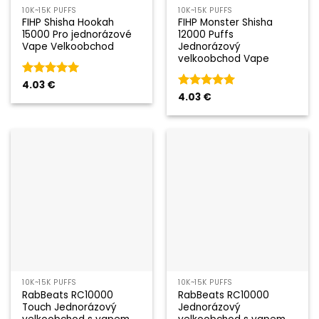
10K~15K PUFFS
10K~15K PUFFS
FIHP Shisha Hookah
FIHP Monster Shisha
15000 Pro jednorázové
12000 Puffs
Vape Velkoobchod
Jednorázový
velkoobchod Vape
Hodnocení
4.03
€
5
z 5
Hodnocení
4.03
€
5
z 5
10K~15K PUFFS
10K~15K PUFFS
RabBeats RC10000
RabBeats RC10000
Touch Jednorázový
Jednorázový