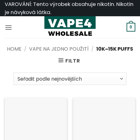
Přeskočit
VAROVÁNÍ: Tento výrobek obsahuje nikotin. Nikotin
na
je návyková látka.
obsah
0
HOME
/
VAPE NA JEDNO POUŽITÍ
/
10K~15K PUFFS
FILTR