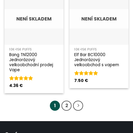
NENÍ SKLADEM
NENÍ SKLADEM
10K~15K PUFFS
10K~15K PUFFS
Bang TN12000
Elf Bar BC10000
Jednorázový
Jednorázový
velkoobchodní prodej
velkoobchod s vapem
Vape
Hodnocení
7.50
€
5
z 5
Hodnocení
4.36
€
5
z 5
1
2