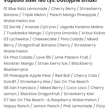
Vapsolo Sixer 180 tys.
Dostępne smaki
01 Blue Razz Lemonade / Cherry Berry / Strawberry
Banana / Triple Melon / Peach Mango Pineapple /
Watermelon Ice
02 Sernik / Ananas Cytryna / Jagoda Kwaśna Malina
/ Truskawka Mango / Cytryna Limonka / Arbuz Kokos
03 LycheeIce / Cheesecake / Pina Colada / Mixed
Berry / Dragonfruit Banana Cherry / Strawberry
Watermelon
04 Pina Colada / Love 66 / Lime Passion Fruit /
Monster Mango / Straw berry Ice / Blackberry
Blueberryice
05 Pineapple Apple Pear / Red Bull / Cherry Cola /
Solo#1 / Strawberry Kiwi / Sex On The Beach
06 San Francisco / Mixed Berry / Coco Loco / Cherry
Lemon / BlackIce Dragonfruit / Strawberry Kiwi
07 Sex On The Beach -& Raspberry Watermelon /
Happy Ranch / Lemon Peach / Pink Lemonade / Fizzy