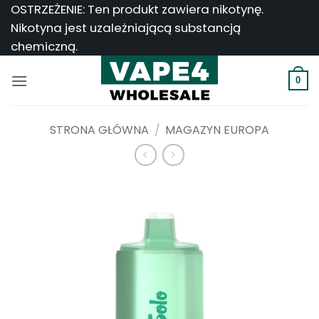
Przejdź
OSTRZEŻENIE: Ten produkt zawiera nikotynę.
do
Nikotyna jest uzależniającą substancją
treści
chemiczną.
0
STRONA GŁÓWNA
/
MAGAZYN EUROPA