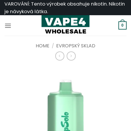
Přeskočit
VAROVÁNÍ: Tento výrobek obsahuje nikotin. Nikotin
na
je návyková látka.
obsah
0
HOME
/
EVROPSKÝ SKLAD