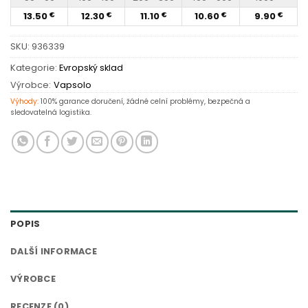
13.50
12.30
11.10
10.60
9.90
€
€
€
€
€
SKU:
936339
Kategorie:
Evropský sklad
Výrobce:
Vapsolo
Výhody:
100% garance doručení, žádné celní problémy, bezpečná a
sledovatelná logistika.
POPIS
DALŠÍ INFORMACE
VÝROBCE
RECENZE (0)