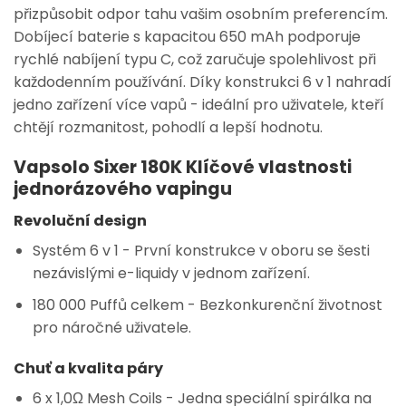
přizpůsobit odpor tahu vašim osobním preferencím.
Dobíjecí baterie s kapacitou 650 mAh podporuje
rychlé nabíjení typu C, což zaručuje spolehlivost při
každodenním používání. Díky konstrukci 6 v 1 nahradí
jedno zařízení více vapů - ideální pro uživatele, kteří
chtějí rozmanitost, pohodlí a lepší hodnotu.
Vapsolo Sixer 180K Klíčové vlastnosti
jednorázového vapingu
Revoluční design
Systém 6 v 1
- První konstrukce v oboru se šesti
nezávislými e-liquidy v jednom zařízení.
180 000 Puffů celkem
- Bezkonkurenční životnost
pro náročné uživatele.
Chuť a kvalita páry
6 x 1,0Ω Mesh Coils
- Jedna speciální spirálka na