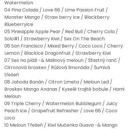
Watermelon
04 Pina Colada / Love 66 / Lime Passion Fruit /
Monster Mango / Straw berry Ice / Blackberry
Blueberryice
05 Pineapple Apple Pear / Red Bull / Cherry Cola /
Solo#1 / Strawberry Kiwi / Sex On The Beach
06 San Francisco / Mixed Berry / Coco Loco / Cherry
Lemon / BlackIce Dragonfruit / Strawberry Kiwi
07 Sex na pláži -& Malinový meloun / Šťastný ranč /
Citronová broskev / Růžová limonáda / Šumivá
třešeň
08 Jahoda Banán / Citron Limeta / Meloun Led /
Broskev Mango Ananas / Kyselé trojité bobule / Hami
Meloun
09 Triple Cherry / Watermelon Bubblegum / Juicy
Peach Ice / Grapefruit Refresher / Love 66 / Coco
Loco
10 Meloun Třešeň / Kiwi Mučenka Guava -& Mango