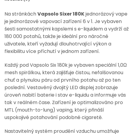
Na stránkách
Vapsolo Sixer 180K
jednorázový vape
je jednorázové vapovací zařízení 6 v 1. Je vybaven
šesti samostatnými kapslemi s e-liquidem a vydrží až
180 000 potahů, takže je ideální pro náročné
uživatele, kteří vyžadují dlouhotrvající výkon a
flexibilitu více příchutí v jednom zařízení.
Každý pod Vapsolo Six 180k je vybaven speciální 1,0Ω
mesh spirálkou, která zajišťuje čistou, nefalšovanou
chuť a plynulou páru od prvního potahu až po ten
poslední. Vestavěný dvojitý LED displej zobrazuje
úroveň nabití baterie i stav e-liquidu a informuje vás
tak v reálném čase. Zařízení je optimalizováno pro
MTL (mouth-to-lung) vaping, který přináší
uspokojivé potahování podobné cigaretě.
Nastavitelný systém proudění vzduchu umožňuje