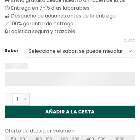
🚚 Envío gratuito desde nuestro almacén de la UE
⏱️ Entrega en 7-15 días laborables
🛃 Despacho de aduanas antes de la entrega
✅ 100% garantía de entrega
🔒 Logística segura y trazable
CLARO
Sabor
Cantidad Vapsolo Sixer 180K Disposable Vape Wholesale
AÑADIR A LA CESTA
Oferta de dtos. por volumen
50 - 99
100 - 199
200 - 399
400 - 999
1000 +