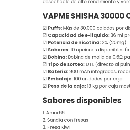
desechable de alto rendimiento y ver
VAPME SHISHA 30000 
☑
Puffs:
Más de 30.000 caladas por di
☑
Capacidad de e-líquido:
36 ml p
☑
Potencia de nicotina:
2% (20mg)
☑
Sabores:
10 opciones disponibles (i
☑
Bobina:
Bobina de malla de 0,6Ω pa
☑
Tipo de sorteo:
DTL (directo al pu
☑
Batería:
800 mAh integrados, recar
☑
Embalaje:
100 unidades por caja
☑
Peso de la caja:
13 kg por caja mas
Sabores disponibles
1. Amor66
2. Sandía con fresas
3. Fresa Kiwi