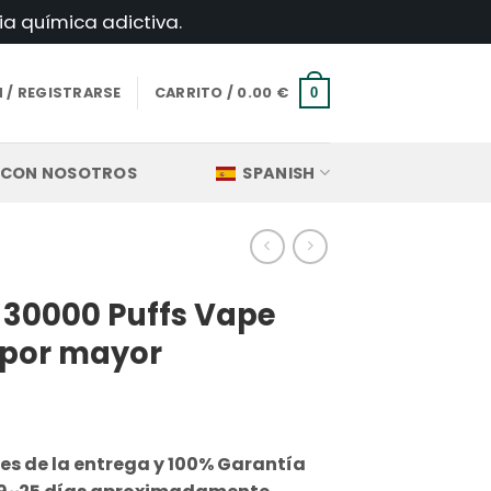
ia química adictiva.
N / REGISTRARSE
CARRITO /
0.00
€
0
 CON NOSOTROS
SPANISH
30000 Puffs Vape
 por mayor
es de la entrega y 100% Garantía