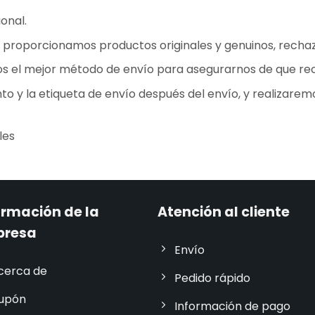
onal.
 proporcionamos productos originales y genuinos, rechaza
os el mejor método de envío para asegurarnos de que rec
o y la etiqueta de envío después del envío, y realizarem
les
ormación de la
Atención al cliente
presa
Envío
cerca de
Pedido rápido
upón
Información de pago