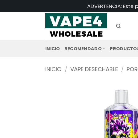
Saltar
ADVERTENCIA: Este p
al
contenido
INICIO
RECOMENDADO
PRODUCTO
INICIO
/
VAPE DESECHABLE
/
POR