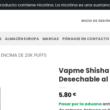
roducto contiene nicotina. La nicotina es una sustanc
INICIO DE SESIÓ
S
ALMACÉN EUROPA
MARCAS
PÓNGASE EN CONTACTO
 ENCIMA DE 20K PUFFS
Vapme Shisha 
Desechable al
5.80
€
Pasar por la aduana
ant