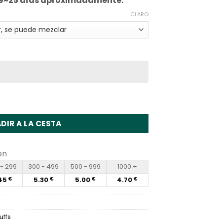
 19~25 días aproximadamente.
CLARO
000 Puffs Disposable Vape Wholesale
DIR A LA CESTA
en
- 299
300 - 499
500 - 999
1000 +
45
5.30
5.00
4.70
€
€
€
€
uffs