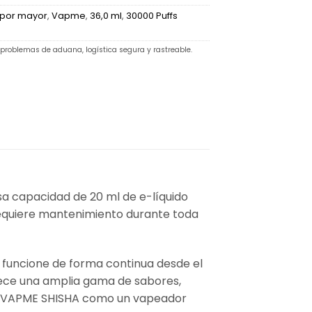
 por mayor
,
Vapme
,
36,0 ml
,
30000 Puffs
 problemas de aduana, logística segura y rastreable.
a capacidad de 20 ml de e-líquido
requiere mantenimiento durante toda
d funcione de forma continua desde el
frece una amplia gama de sabores,
 al VAPME SHISHA como un vapeador