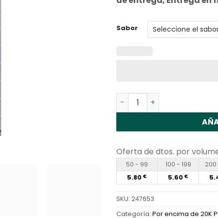
de entrega, Entrega en
Sabor
Cantidad Vapme Shisha 30
AÑA
Oferta de dtos. por volum
50 - 99
100 - 199
200 
5.80
5.60
5.
€
€
SKU:
247653
Categoría:
Por encima de 20K P