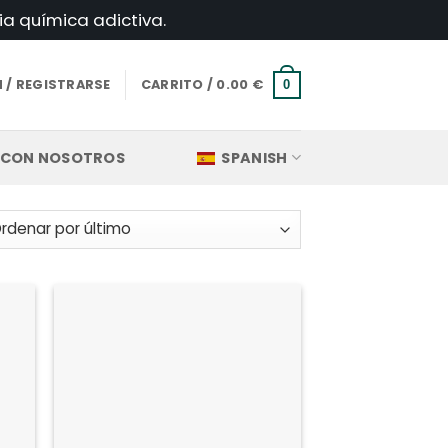
ia química adictiva.
N / REGISTRARSE
CARRITO /
0.00
€
0
 CON NOSOTROS
SPANISH
nado
os