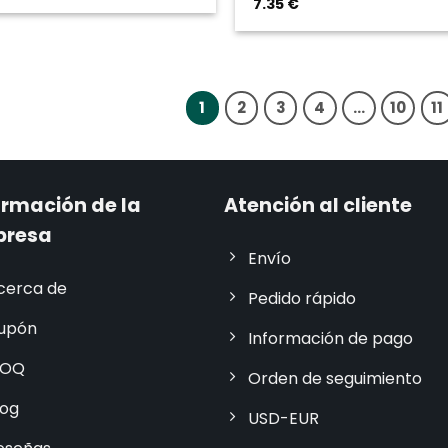
7.35
€
1
2
3
4
...
10
11
ormación de la
Atención al cliente
presa
Envío
cerca de
Pedido rápido
upón
Información de pago
OQ
Orden de seguimiento
log
USD-EUR