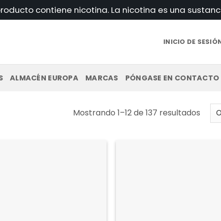
roducto contiene nicotina. La nicotina es una sustanc
INICIO DE SESIÓ
S
ALMACÉN EUROPA
MARCAS
PÓNGASE EN CONTACTO
Orde
Mostrando 1–12 de 137 resultados
por
los
últim