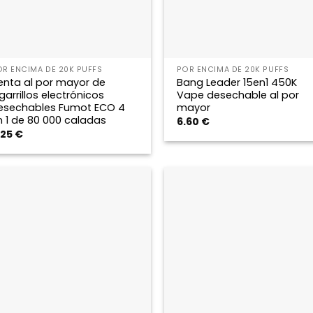
OR ENCIMA DE 20K PUFFS
POR ENCIMA DE 20K PUFFS
enta al por mayor de
Bang Leader 15en1 450K
garrillos electrónicos
Vape desechable al por
esechables Fumot ECO 4
mayor
n 1 de 80 000 caladas
6.60
€
.25
€