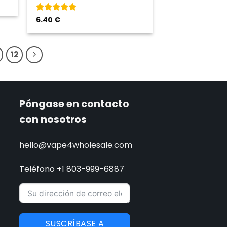
Rated
6.40
€
5
de
5
12
Póngase en contacto
con nosotros
hello@vape4wholesale.com
Teléfono +1 803-999-6887
SUSCRÍBASE A