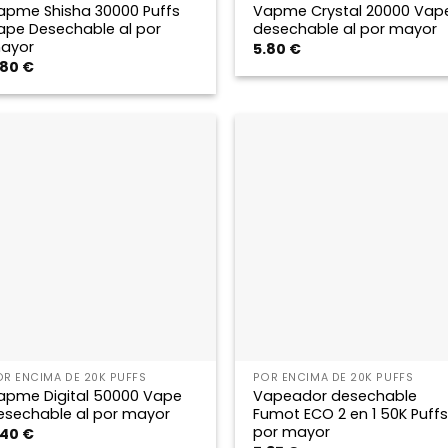
apme Shisha 30000 Puffs
Vapme Crystal 20000 Vap
ape Desechable al por
desechable al por mayor
ayor
5.80
€
.80
€
OR ENCIMA DE 20K PUFFS
POR ENCIMA DE 20K PUFFS
apme Digital 50000 Vape
Vapeador desechable
esechable al por mayor
Fumot ECO 2 en 1 50K Puffs
por mayor
.40
€