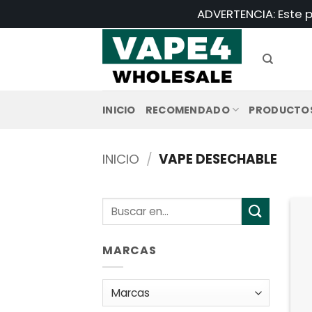
Saltar
ADVERTENCIA: Este p
al
contenido
INICIO
RECOMENDADO
PRODUCTO
INICIO
/
VAPE DESECHABLE
Buscar:
MARCAS