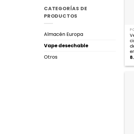
CATEGORÍAS DE
PRODUCTOS
P
Almacén Europa
V
ci
Vape desechable
d
e
Otros
8