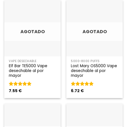
AGOTADO
AGOTADO
VAPE DESECHABLE
5000~8000 PUFFS
Elf Bar TE5000 Vape
Lost Mary OS5000 Vape
desechable al por
desechable al por
mayor
mayor
Rated
7.55
€
5
de
Rated
6.72
€
5
de
5
5