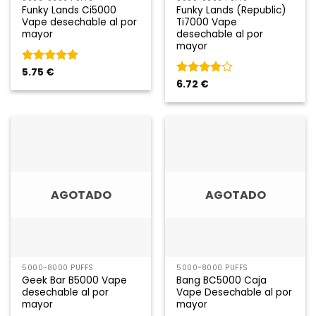
Funky Lands Ci5000
Funky Lands (Republic)
Vape desechable al por
Ti7000 Vape
mayor
desechable al por
mayor
Rated
5.75
€
5
de
5
Rated
6.72
€
4
de 5
AGOTADO
AGOTADO
5000~8000 PUFFS
5000~8000 PUFFS
Geek Bar B5000 Vape
Bang BC5000 Caja
desechable al por
Vape Desechable al por
mayor
mayor