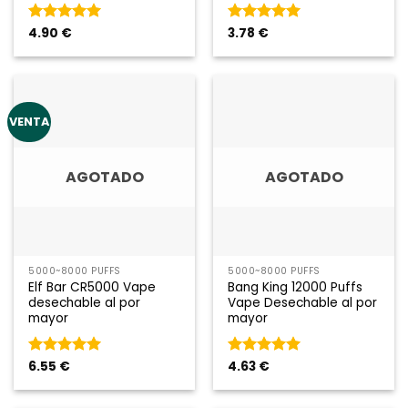
Rated
4.90
€
5
de
Rated
3.78
€
5
de
5
5
VENTA
AGOTADO
AGOTADO
5000~8000 PUFFS
5000~8000 PUFFS
Elf Bar CR5000 Vape
Bang King 12000 Puffs
desechable al por
Vape Desechable al por
mayor
mayor
Rated
6.55
€
5
de
Rated
4.63
€
5
de
5
5