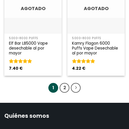
AGOTADO
AGOTADO
5000~8000 PUFFS
5000~8000 PUFFS
Elf Bar LB5000 Vape
Kamry Flagon 6000
desechable al por
Puffs Vape Desechable
mayor
al por mayor
Rated
7.40
€
5
de
Rated
4.22
€
5
de
5
5
1
2
Quiénes somos