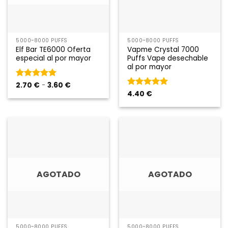
5000~8000 PUFFS
5000~8000 PUFFS
Elf Bar TE6000 Oferta
Vapme Crystal 7000
especial al por mayor
Puffs Vape desechable
al por mayor
Gama
Rated
2.70
€
5
-
de
3.60
€
de
5
Rated
4.40
€
5
de
precios:
5
2.70 €
a
3.60 €
AGOTADO
AGOTADO
5000~8000 PUFFS
5000~8000 PUFFS