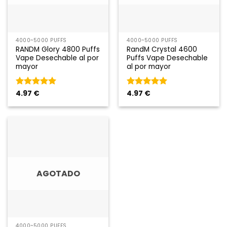
4000~5000 PUFFS
4000~5000 PUFFS
RANDM Glory 4800 Puffs
RandM Crystal 4600
Vape Desechable al por
Puffs Vape Desechable
mayor
al por mayor
Rated
4.97
€
5
de
Rated
4.97
€
5
de
5
5
AGOTADO
4000~5000 PUFFS