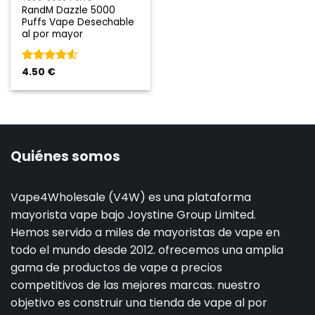
RandM Dazzle 5000
Puffs Vape Desechable
al por mayor
Rated
4.50
€
4.5
de 5
Quiénes somos
Vape4Wholesale (V4W) es una plataforma
mayorista vape bajo Joystine Group Limited.
Hemos servido a miles de mayoristas de vape en
todo el mundo desde 2012. ofrecemos una amplia
gama de productos de vape a precios
competitivos de las mejores marcas. nuestro
objetivo es construir una tienda de vape al por