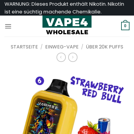
Zum
WARNUNG: Dieses Produkt enthält Nikotin. Nikotin
Inhalt
ist eine süchtig machende Chemikalie.
springen
0
STARTSEITE
/
EINWEG-VAPE
/
ÜBER 20K PUFFS