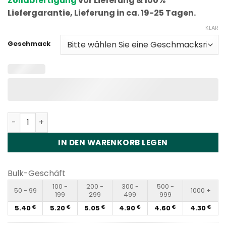
Zollabfertigung
vor Lieferung & 100%
Liefergarantie, Lieferung in ca. 19-25 Tagen.
KLAR
Geschmack
Vapme Digital 50000 Disposable Vape Wholesale Menge
IN DEN WARENKORB LEGEN
Bulk-Geschäft
100 -
200 -
300 -
500 -
50 - 99
1000 +
199
299
499
999
5.40
5.20
5.05
4.90
4.60
4.30
€
€
€
€
€
€