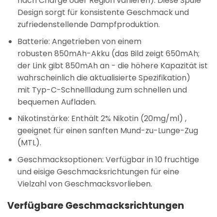
nach Charge oder Region variieren). Diese Spule
Design sorgt für konsistente Geschmack und
zufriedenstellende Dampfproduktion.
Batterie
: Angetrieben von einem
robusten
850mAh-Akku
(das Bild zeigt 650mAh;
der Link gibt 850mAh an - die höhere Kapazität ist
wahrscheinlich die aktualisierte Spezifikation)
mit
Typ-C-Schnellladung
zum schnellen und
bequemen Aufladen.
Nikotinstärke
: Enthält
2% Nikotin (20mg/ml)
,
geeignet für einen sanften Mund-zu-Lunge-Zug
(MTL).
Geschmacksoptionen
: Verfügbar in
10 fruchtige
und eisige Geschmacksrichtungen
für eine
Vielzahl von Geschmacksvorlieben.
Verfügbare Geschmacksrichtungen