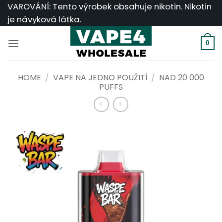
Přeskočit
VAROVÁNÍ: Tento výrobek obsahuje nikotin. Nikotin
na
je návyková látka.
obsah
0
HOME
/
VAPE NA JEDNO POUŽITÍ
/
NAD 20 000
PUFFS