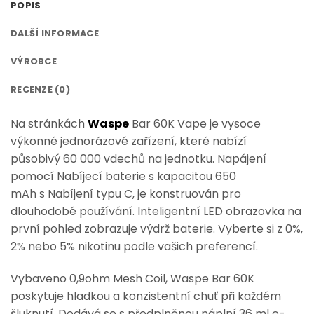
POPIS
DALŠÍ INFORMACE
VÝROBCE
RECENZE (0)
Na stránkách
Waspe
Bar 60K Vape
je vysoce
výkonné jednorázové zařízení, které nabízí
působivý
60 000 vdechů
na jednotku. Napájení
pomocí
Nabíjecí baterie s kapacitou 650
mAh
s
Nabíjení typu C
, je konstruován pro
dlouhodobé používání. Inteligentní
LED obrazovka
na
první pohled zobrazuje výdrž baterie. Vyberte si z
0%,
2% nebo 5% nikotinu
podle vašich preferencí.
Vybaveno
0,9ohm Mesh Coil
, Waspe Bar 60K
poskytuje hladkou a konzistentní chuť při každém
šluknutí. Dodává se s předplněnou náplní
36 ml e-