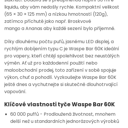
liquidu
, aby vám nedošly rychle. Kompaktní velikost
(
65 × 30 × 125 mm
) a nízkou hmotností (
120g
),
zatímco příchutě jako např.
Broskvové
mango
a
Ananas
aby každé sezení bylo příjemné.
Díky dlouhému počtu pufů, jasnému
LED displej
, a
rychlým dobíjením typu C je Waspe Bar 60K ideální
pro vapery, kteří chtějí spolehlivost bez neustálých
výměn. Ať už pro každodenní použití nebo
maloobchodní prodej, toto zařízení v sobě spojuje
výkon, chuť a pohodlí.
Vyzkoušejte Waspe Bar 60K
ještě dnes
a vychutnejte si skutečně dlouhotrvající
vapování.
Klíčové vlastnosti tyče Waspe Bar 60K
60 000 puffů
- Prodloužená životnost, mnohem
delší než u standardních jednorázových výrobků