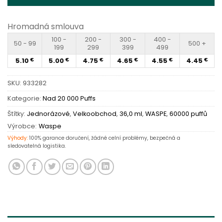
Hromadná smlouva
100 -
200 -
300 -
400 -
50 - 99
500 +
199
299
399
499
5.10
5.00
4.75
4.65
4.55
4.45
€
€
€
€
€
€
SKU:
933282
Kategorie:
Nad 20 000 Puffs
Štítky:
Jednorázové
,
Velkoobchod
,
36,0 ml
,
WASPE
,
60000 puffů
Výrobce:
Waspe
Výhody:
100% garance doručení, žádné celní problémy, bezpečná a
sledovatelná logistika.