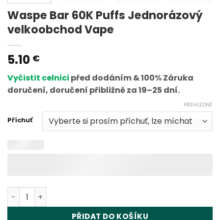
Waspe Bar 60K Puffs Jednorázový
velkoobchod Vape
5.10
€
Vyčistit celnici
před dodáním & 100% Záruka
doručení, doručení přibližně za 19–25 dní.
PŘEHLEDNĚ
Příchuť
Waspe Bar 60K Puffs Disposable Vape Wholesale množst
PŘIDAT DO KOŠÍKU