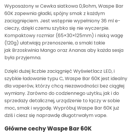
Wyposażony w
Cewka siatkowa 0,9ohm
, Waspe Bar
60K zapewnia gładki, spójny smak z każdym
zaciągnięciem. Jest wstępnie wypełniony
36 ml e-
cieczy
, dzięki czemu szybko się nie wyczerpie.
Kompaktowy rozmiar (
65×30×125mm
) i niską wagę
(
120g
) ułatwiają przenoszenie, a smaki takie
jak
Brzoskwinia Mango
oraz
Ananas
aby każda sesja
była przyjemna.
Dzięki dużej liczbie zaciągnięć
Wyświetlacz LED
, i
szybkie ładowanie typu C, Waspe Bar 60K jest idealny
dla vaperów, którzy chcą niezawodności bez ciągłej
wymiany. Zarówno do codziennego użytku, jak i do
sprzedaży detalicznej, urządzenie to łączy w sobie
moc, smak i wygodę.
Wypróbuj Waspe Bar 60K już
dziś
i ciesz się naprawdę długotrwałym vape.
Główne cechy Waspe Bar 60K