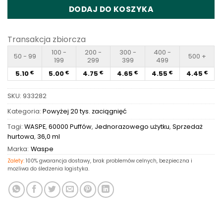
DODAJ DO KOSZYKA
Transakcja zbiorcza
100 -
200 -
300 -
400 -
50 - 99
500 +
199
299
399
499
5.10
5.00
4.75
4.65
4.55
4.45
€
€
€
€
€
€
SKU:
933282
Kategoria:
Powyżej 20 tys. zaciągnięć
Tagi:
WASPE
,
60000 Puffów
,
Jednorazowego użytku
,
Sprzedaż
hurtowa
,
36,0 ml
Marka:
Waspe
Zalety:
100% gwarancja dostawy, brak problemów celnych, bezpieczna i
możliwa do śledzenia logistyka.