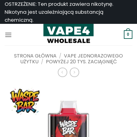
Przejdź
OSTRZEŻENIE: Ten produkt zawiera nikotynę.
do
Nikotyna jest uzależniającą substancją
treści
chemiczną.
0
STRONA GŁÓWNA
/
VAPE JEDNORAZOWEGO
UŻYTKU
/
POWYŻEJ 20 TYS. ZACIĄGNIĘĆ