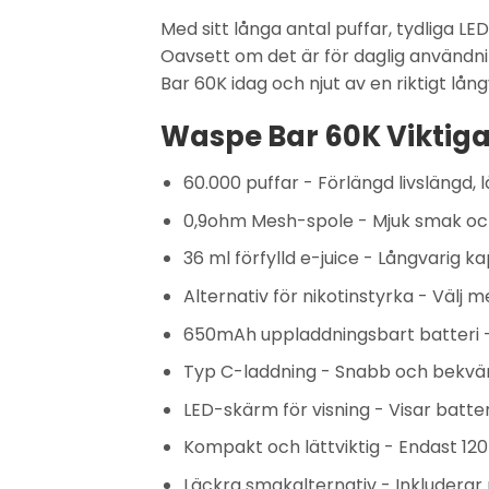
Med sitt långa antal puffar, tydliga
LED
Oavsett om det är för daglig användn
Bar 60K idag
och njut av en riktigt lån
Waspe Bar 60K Viktiga
60.000 puffar
- Förlängd livslängd, 
0,9ohm Mesh-spole
- Mjuk smak oc
36 ml förfylld e-juice
- Långvarig kap
Alternativ för nikotinstyrka
- Välj me
650mAh uppladdningsbart batteri
-
Typ C-laddning
- Snabb och bekvä
LED-skärm för visning
- Visar batter
Kompakt och lättviktig
- Endast 120
Läckra smakalternativ
- Inkluderar