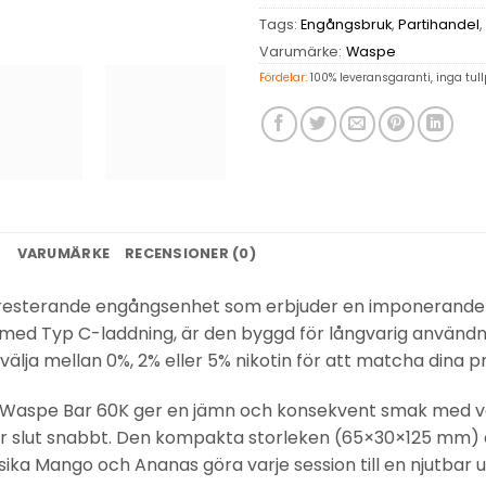
Tags:
Engångsbruk
,
Partihandel
,
Varumärke:
Waspe
Fördelar:
100% leveransgaranti, inga tull
N
VARUMÄRKE
RECENSIONER (0)
resterande engångsenhet som erbjuder en imponerand
med
Typ C-laddning
, är den byggd för långvarig använd
 välja mellan
0%, 2% eller 5% nikotin
för att matcha dina p
, Waspe Bar 60K ger en jämn och konsekvent smak med varj
tar slut snabbt. Den kompakta storleken (
65×30×125 mm
)
sika Mango
och
Ananas
göra varje session till en njutbar 