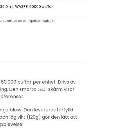
36,0 ml
,
WASPE
,
60000 puffar
problem, säker och spårbar logistik.
e
60.000 puffar
per enhet. Drivs av
ning. Den smarta
LED-skärm
visar
referenser.
e bloss. Den levereras förfylld
 och låg vikt (
120g
) gör den lätt att
upplevelse.