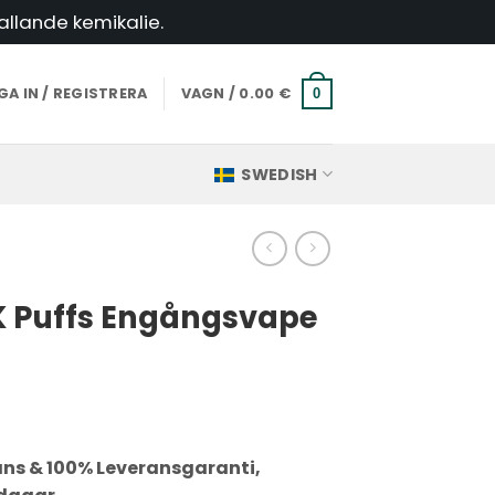
allande kemikalie.
A IN / REGISTRERA
VAGN /
0.00
€
0
SWEDISH
 Puffs Engångsvape
ans & 100% Leveransgaranti,