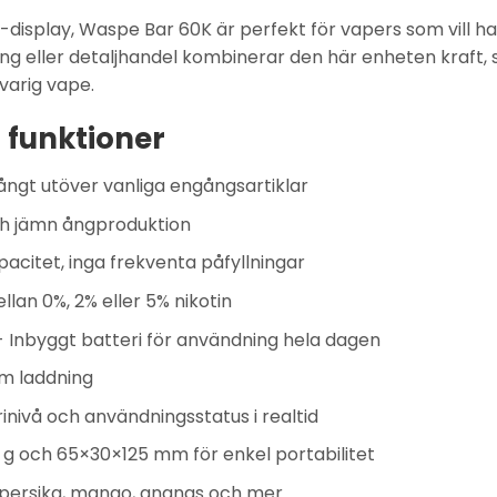
-display
, Waspe Bar 60K är perfekt för vapers som vill ha t
ing eller detaljhandel kombinerar den här enheten kraft
gvarig vape.
 funktioner
långt utöver vanliga engångsartiklar
h jämn ångproduktion
acitet, inga frekventa påfyllningar
llan 0%, 2% eller 5% nikotin
 Inbyggt batteri för användning hela dagen
m laddning
inivå och användningsstatus i realtid
 g och 65×30×125 mm för enkel portabilitet
 persika, mango, ananas och mer