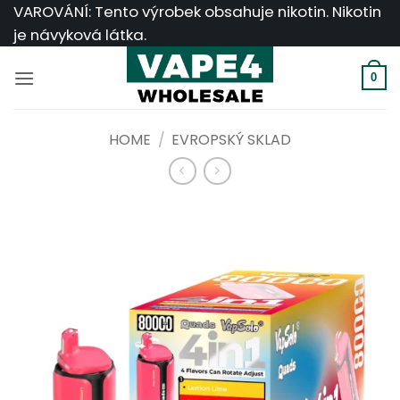
Přeskočit
VAROVÁNÍ: Tento výrobek obsahuje nikotin. Nikotin
na
je návyková látka.
obsah
0
HOME
/
EVROPSKÝ SKLAD