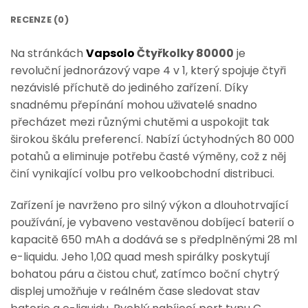
RECENZE (0)
Na stránkách
Vapsolo
Čtyřkolky 80000
je
revoluční jednorázový vape 4 v 1, který spojuje čtyři
nezávislé příchutě do jediného zařízení. Díky
snadnému přepínání mohou uživatelé snadno
přecházet mezi různými chutěmi a uspokojit tak
širokou škálu preferencí. Nabízí úctyhodných 80 000
potahů a eliminuje potřebu časté výměny, což z něj
činí vynikající volbu pro velkoobchodní distribuci.
Zařízení je navrženo pro silný výkon a dlouhotrvající
používání, je vybaveno vestavěnou dobíjecí baterií o
kapacitě 650 mAh a dodává se s předplněnými 28 ml
e-liquidu. Jeho 1,0Ω quad mesh spirálky poskytují
bohatou páru a čistou chuť, zatímco boční chytrý
displej umožňuje v reálném čase sledovat stav