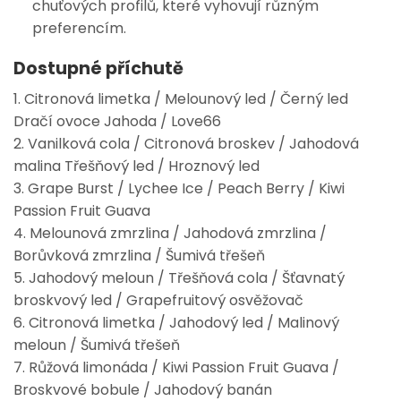
chuťových profilů, které vyhovují různým
preferencím.
Dostupné příchutě
1. Citronová limetka / Melounový led / Černý led
Dračí ovoce Jahoda / Love66
2. Vanilková cola / Citronová broskev / Jahodová
malina Třešňový led / Hroznový led
3. Grape Burst / Lychee Ice / Peach Berry / Kiwi
Passion Fruit Guava
4. Melounová zmrzlina / Jahodová zmrzlina /
Borůvková zmrzlina / Šumivá třešeň
5. Jahodový meloun / Třešňová cola / Šťavnatý
broskvový led / Grapefruitový osvěžovač
6. Citronová limetka / Jahodový led / Malinový
meloun / Šumivá třešeň
7. Růžová limonáda / Kiwi Passion Fruit Guava /
Broskvové bobule / Jahodový banán