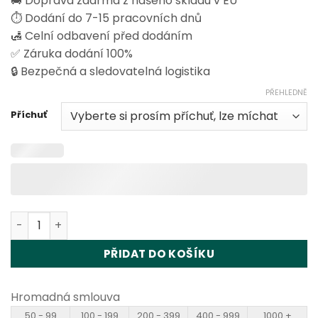
🚚 Doprava zdarma z našeho skladu v EU
⏱️ Dodání do 7-15 pracovních dnů
🛃 Celní odbavení před dodáním
✅ Záruka dodání 100%
🔒 Bezpečná a sledovatelná logistika
PŘEHLEDNĚ
Příchuť
Vapsolo Quads 80000 Disposable Vape Wholesale množs
PŘIDAT DO KOŠÍKU
Hromadná smlouva
50 - 99
100 - 199
200 - 399
400 - 999
1000 +