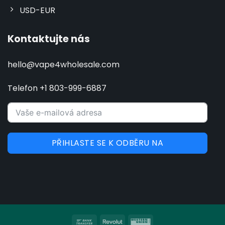
USD-EUR
Kontaktujte nás
hello@vape4wholesale.com
Telefon +1 803-999-6887
PŘIHLASTE SE K ODBĚRU NA
Bankovní
Revolut
Western