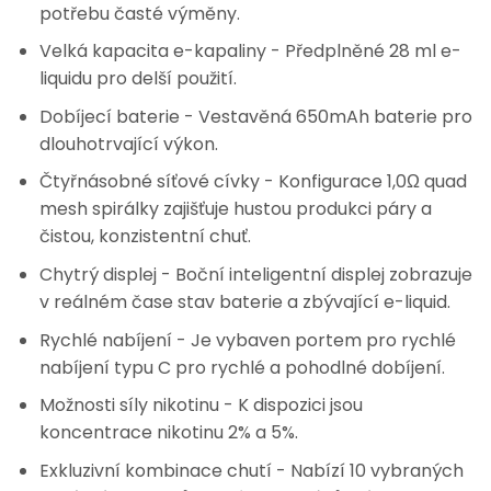
potřebu časté výměny.
Velká kapacita e-kapaliny
- Předplněné 28 ml e-
liquidu pro delší použití.
Dobíjecí baterie
- Vestavěná 650mAh baterie pro
dlouhotrvající výkon.
Čtyřnásobné síťové cívky
- Konfigurace 1,0Ω quad
mesh spirálky zajišťuje hustou produkci páry a
čistou, konzistentní chuť.
Chytrý displej
- Boční inteligentní displej zobrazuje
v reálném čase stav baterie a zbývající e-liquid.
Rychlé nabíjení
- Je vybaven portem pro rychlé
nabíjení typu C pro rychlé a pohodlné dobíjení.
Možnosti síly nikotinu
- K dispozici jsou
koncentrace nikotinu 2% a 5%.
Exkluzivní kombinace chutí
- Nabízí 10 vybraných