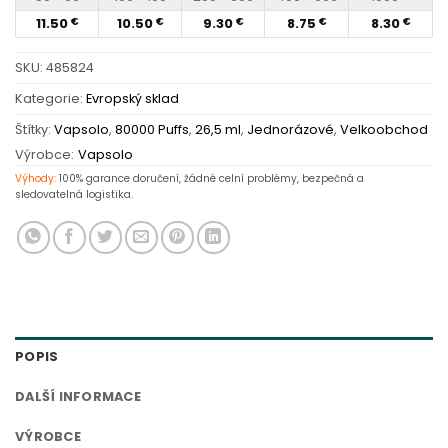
11.50
10.50
9.30
8.75
8.30
€
€
€
€
€
SKU:
485824
Kategorie:
Evropský sklad
Štítky:
Vapsolo
,
80000 Puffs
,
26,5 ml
,
Jednorázové
,
Velkoobchod
Výrobce:
Vapsolo
Výhody:
100% garance doručení, žádné celní problémy, bezpečná a
sledovatelná logistika.
POPIS
DALŠÍ INFORMACE
VÝROBCE