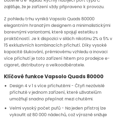
baterie a e-liquidu. Rychlý nabíjecí port typu C
zajišťuje, že je zařízení vždy připraveno k provozu.
Z pohledu trhu vyniká Vapsolo Quads 80000
elegantním hranatým designem a minimalistickými
barevnými variantami, které spojují estetiku s
praktičností. Je k dispozici v silách nikotinu 2% a 5% v
15 exkluzivních kombinacích příchutí. Díky vysoké
kapacitě šlukování, prémiovému vzhledu a inovaci
více příchutí je toto zařízení hitem pro prodejce e-
cigaret, distributory a velkoodběratele.
Klíčové funkce Vapsolo Quads 80000
Design 4 v 1 s více příchutěmi
- Čtyři nezávislé
příchutě v jednom zařízení, které uživatelům
umožňují snadno přepínat mezi chutěmi.
Velmi vysoký počet pufů
- Na jeden přístroj lze
vykouřit až 80 000 nádechů, což výrazně snižuje