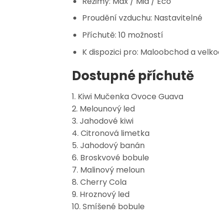
Režimy:
Max / Mid / Eco
Proudění vzduchu:
Nastavitelné
Příchutě:
10 možností
K dispozici pro:
Maloobchod a velk
Dostupné příchutě
1. Kiwi Mučenka Ovoce Guava
2. Melounový led
3. Jahodové kiwi
4. Citronová limetka
5. Jahodový banán
6. Broskvové bobule
7. Malinový meloun
8. Cherry Cola
9. Hroznový led
10. Smíšené bobule