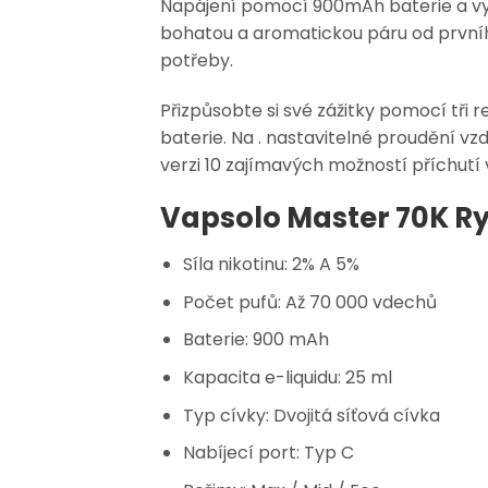
Napájení pomocí
900mAh baterie
a v
bohatou a aromatickou páru od prvního
potřeby.
Přizpůsobte si své zážitky pomocí
tři 
baterie. Na .
nastavitelné proudění vz
verzi
10 zajímavých možností příchutí
Vapsolo Master 70K R
Síla nikotinu:
2% A 5%
Počet pufů:
Až 70 000 vdechů
Baterie:
900 mAh
Kapacita e-liquidu:
25 ml
Typ cívky:
Dvojitá síťová cívka
Nabíjecí port:
Typ C