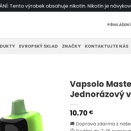
Í: Tento výrobek obsahuje nikotin. Nikotin je návykov
PŘIHLÁŠENÍ
DUKTY
EVROPSKÝ SKLAD
ZNAČKY
KONTAKTUJTE NÁS
Vapsolo Maste
Jednorázový 
10.70
€
🚚 Doprava zdarma z naše