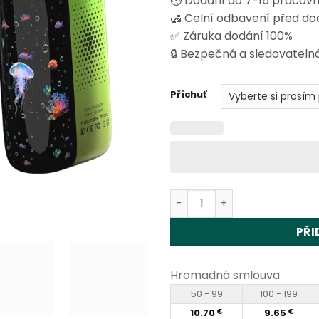
⏱️ Dodání do 7-15 pracov
🛃 Celní odbavení před d
✅ Záruka dodání 100%
🔒 Bezpečná a sledovatelná
Příchuť
Vapsolo Master 70K 70000 
PŘI
Hromadná smlouva
50 - 99
100 - 199
10.70
9.65
€
€