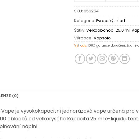
SKU:
656254
Kategorie:
Evropský sklad
Štítky:
Velkoobchod
,
25,0 ml
,
Vap
Výrobce:
Vapsolo
Výhody:
100% garance doručení, žádné c
ENZE (0)
 Vape je
vysokokapacitní jednorázová vape určená pro vap
000 obláčků
od velkorysého
Kapacita 25 ml e-liquidu
, ten
plňování náplní.