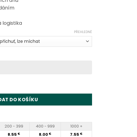
ních dnů
odáním
 logistika
PŘEHLEDNĚ
Puffs Disposable Vape Wholesale množství
DAT DO KOŠÍKU
200 - 399
400 - 999
1000 +
8.55
8.00
7.55
€
€
€