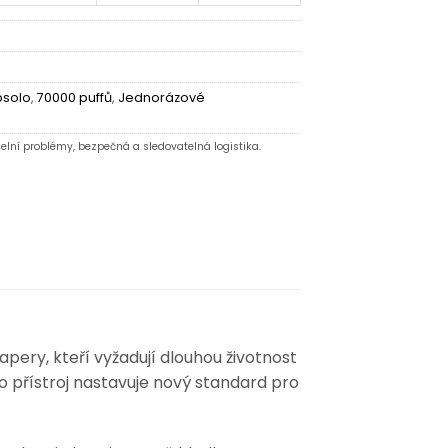
solo
,
70000 puffů
,
Jednorázové
elní problémy, bezpečná a sledovatelná logistika.
ery, kteří vyžadují dlouhou životnost
to přístroj nastavuje nový standard pro