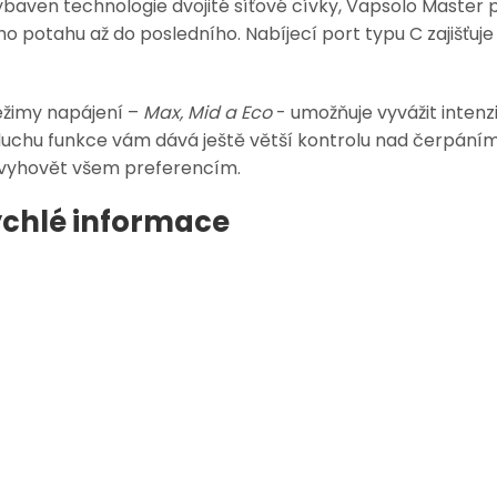
ybaven
technologie dvojité síťové cívky
, Vapsolo Master 
 potahu až do posledního. Nabíjecí port typu C zajišťuje
režimy napájení
–
Max, Mid a Eco
- umožňuje vyvážit intenz
duchu
funkce vám dává ještě větší kontrolu nad čerpáním, 
vyhovět všem preferencím.
ychlé informace