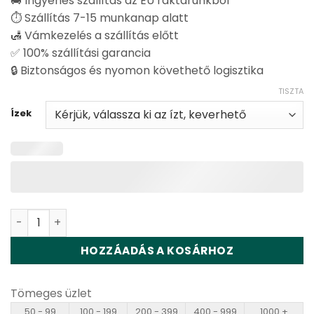
🚚 Ingyenes szállítás az EU raktárunkból
⏱️ Szállítás 7-15 munkanap alatt
🛃 Vámkezelés a szállítás előtt
✅ 100% szállítási garancia
🔒 Biztonságos és nyomon követhető logisztika
TISZTA
Ízek
Vapsolo Quads 80000 Disposable Vape Wholesale menn
HOZZÁADÁS A KOSÁRHOZ
Tömeges üzlet
50 - 99
100 - 199
200 - 399
400 - 999
1000 +