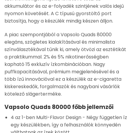
akkumulátor és az e-folyadék szintjének valós idejű
nyomon követését. A C típusú gyorstöltő port
biztosítja, hogy a készülék mindig készen álljon.
A piac szempontjából a Vapsolo Quads 80000
elegáns, szögletes kialakításával és minimalista
színválasztékával tűnik ki, amely ötvözi az esztétikát
a praktikummal. 2% és 5% nikotinerősségben
kapható 15 exkluzív ízkombinációban. Nagy
puffkapacitásával, prémium megjelenésével és a
több ízű innovációval ez a készülék az e-cigaretta
kiskereskedők, forgalmazók és nagybani vásárlók
kötelező slágerterméke.
Vapsolo Quads 80000 főbb jellemzői
4 az 1-ben Multi-Flavor Design
- Négy független íz
egy készülékben, így a felhasználók könnyedén
válthatnak az ízek között.