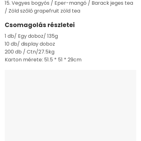
15. Vegyes bogyós / Eper-mangó / Barack jeges tea
/ Zöld szőlő grapefruit zöld tea
Csomagolás részletei
1 db/ Egy doboz/ 135g
10 db/ display doboz
200 db / Ctn/27.5kg
Karton mérete: 51.5 * 51 * 29cm