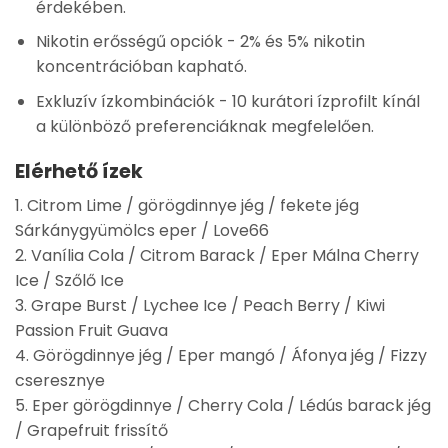
érdekében.
Nikotin erősségű opciók
- 2% és 5% nikotin
koncentrációban kapható.
Exkluzív ízkombinációk
- 10 kurátori ízprofilt kínál
a különböző preferenciáknak megfelelően.
Elérhető ízek
1. Citrom Lime / görögdinnye jég / fekete jég
Sárkánygyümölcs eper / Love66
2. Vanília Cola / Citrom Barack / Eper Málna Cherry
Ice / Szőlő Ice
3. Grape Burst / Lychee Ice / Peach Berry / Kiwi
Passion Fruit Guava
4. Görögdinnye jég / Eper mangó / Áfonya jég / Fizzy
cseresznye
5. Eper görögdinnye / Cherry Cola / Lédús barack jég
/ Grapefruit frissítő