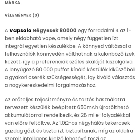
MÁRKA
VÉLEMÉNYEK (0)
A
Vapsolo
Négyesek 80000
egy forradalmi 4 az 1-
ben eldobható vape, amely négy független ízt
integrál egyetlen készülékbe. A könnyed váltással a
felhasználók könnyedén válthatnak a különböző ízek
között, így a preferenciák széles skáláját kiszolgálva.
A lenyűgöző 80 000 puffot kínáló készülék kiküszöböli
a gyakori cserék szükségességét, így kiváló választás
a nagykereskedelmi forgalmazáshoz.
Az erőteljes teljesítményre és tartós használatra
tervezett készülék beépített 650mAh újratölthető
akkumulátorral rendelkezik, és 28 ml e-folyadékkal
van előre feltöltve. Az 1,0Ω-os négyhálós tekercsek
gazdag gőzt és tiszta ízt biztosítanak, míg az oldalra
szerelt intelligens kijelző lehetővé teszi az