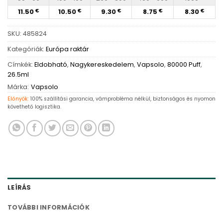
11.50
10.50
9.30
8.75
8.30
€
€
€
€
€
SKU:
485824
Kategóriák:
Európa raktár
Címkék:
Eldobható
,
Nagykereskedelem
,
Vapsolo
,
80000 Puff
,
26.5ml
Márka:
Vapsolo
Előnyök:
100% szállítási garancia, vámprobléma nélkül, biztonságos és nyomon
követhető logisztika.
LEÍRÁS
TOVÁBBI INFORMÁCIÓK