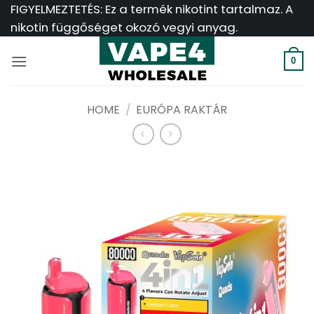
Ugrás
FIGYELMEZTETÉS: Ez a termék nikotint tartalmaz. A
a
nikotin függőséget okozó vegyi anyag.
tartalomra
0
HOME
/
EURÓPA RAKTÁR