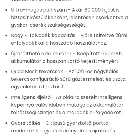
Ultra-magas puff szám
- Akár 80 000 fújást is
biztosít készülékenként, jelentősen csökkentve a
gyakori cserék szükségességét.
Nagy E-folyadék kapacitás
- Előre feltöltve 28ml
e-folyadékkal a hosszabb használathoz.
Újratölthető akkumulátor
- Beépített 650mAh
akkumulátor a hosszan tartó teljesítményért.
Quad Mesh tekercsek
- Az 1,0Ω-os négyhálós
tekercskonfiguráció sűrű gőztermelést és tiszta,
egyenletes ízt biztosít.
Intelligens kijelző
- Az oldalra szerelt intelligens
képernyő valós időben mutatja az akkumulátor
töltöttségi szintjét és a maradék e-folyadékot.
Gyors töltés
- C típusú gyorstöltő porttal
rendelkezik a gyors és kényelmes újratöltés