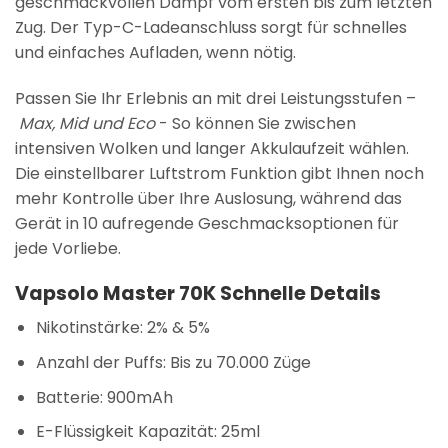
geschmackvollen Dampf vom ersten bis zum letzten
Zug. Der Typ-C-Ladeanschluss sorgt für schnelles
und einfaches Aufladen, wenn nötig.
Passen Sie Ihr Erlebnis an mit
drei Leistungsstufen
–
Max, Mid und Eco
- So können Sie zwischen
intensiven Wolken und langer Akkulaufzeit wählen.
Die
einstellbarer Luftstrom
Funktion gibt Ihnen noch
mehr Kontrolle über Ihre Auslosung, während das
Gerät in
10 aufregende Geschmacksoptionen
für
jede Vorliebe.
Vapsolo Master 70K Schnelle Details
Nikotinstärke:
2% & 5%
Anzahl der Puffs:
Bis zu 70.000 Züge
Batterie:
900mAh
E-Flüssigkeit Kapazität:
25ml